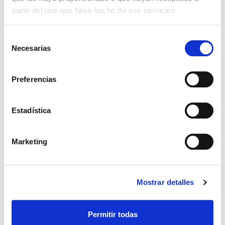
partir del uso que haya hecho de sus servicios.
Selección
El diario de Álex 3: ¡Álex,
Gente Común Perdidos y
Necesarias
de
cámara y acción!
Hallados
consentimiento
Miguel Ángel Gómez & Pedro
Max Lucado
Preferencias
Garrido
16,00€
0,80€ (5%)
9,99€
0,50€ (5%)
15,20€
Estadística
9,49€
Stock:
-
Stock:
-
Comprar
Comprar
Marketing
Opiniones de clientes
Mostrar detalles
0
Permitir todas