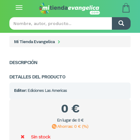
Toggle
navigation
Mi Tienda Evangelica
DESCRIPCIÓN
DETALLES DEL PRODUCTO
Editor:
Ediciones Las Americas
0 €
En lugar de: 0 €
Ahorras: 0 € (%)
Sin stock