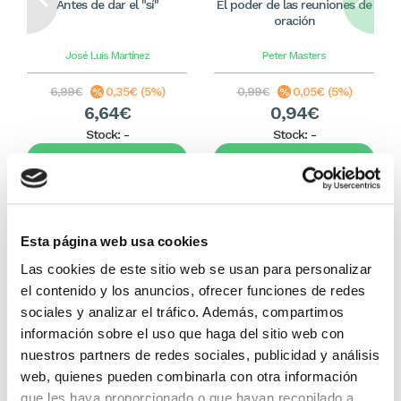
Antes de dar el "sí"
El poder de las reuniones de
oración
José Luis Martínez
Peter Masters
6,99€
0,35€ (5%)
0,99€
0,05€ (5%)
6,64€
0,94€
Stock:
-
Stock:
-
Comprar
Comprar
Otros títulos del autor
Esta página web usa cookies
Las cookies de este sitio web se usan para personalizar
el contenido y los anuncios, ofrecer funciones de redes
sociales y analizar el tráfico. Además, compartimos
información sobre el uso que haga del sitio web con
nuestros partners de redes sociales, publicidad y análisis
web, quienes pueden combinarla con otra información
que les haya proporcionado o que hayan recopilado a