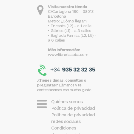
Visita nuestra tienda
C/Cartagena 180 - 08013 -
Barcelona
Metro: ¿Cómo llegar?
• Encants (L2) - a 1 calle
• Glòries (L1) - a 3 calles
• Sagrada Familia (L2, L5) -
a 6 calles
Más información:
www.libreriaabba.com
+34
935 32 32 35
¿Tienes dudas, consultas o
preguntas?
Llámanos y te
contestaremos con mucho gusto.
Quiénes somos
Política de privacidad
Política de privacidad
redes sociales
Condiciones