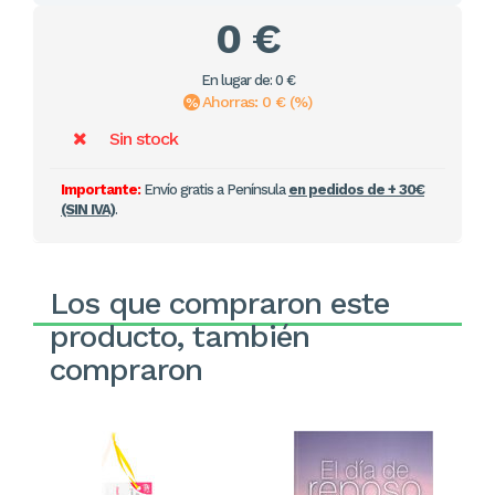
0 €
En lugar de: 0 €
Ahorras: 0 € (%)
Sin stock
Importante:
Envío gratis a Península
en pedidos de + 30€
(SIN IVA)
.
Los que compraron este
producto, también
compraron