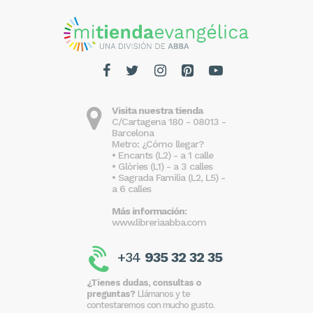
Visita nuestra tienda
C/Cartagena 180 - 08013 -
Barcelona
Metro: ¿Cómo llegar?
• Encants (L2) - a 1 calle
• Glòries (L1) - a 3 calles
• Sagrada Familia (L2, L5) -
a 6 calles
Más información:
www.libreriaabba.com
+34
935 32 32 35
¿Tienes dudas, consultas o
preguntas?
Llámanos y te
contestaremos con mucho gusto.