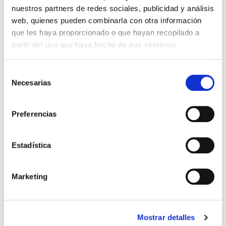
nuestros partners de redes sociales, publicidad y análisis
web, quienes pueden combinarla con otra información
que les haya proporcionado o que hayan recopilado a
partir del uso que haya hecho de sus servicios.
Selección
Necesarias
de
consentimiento
El diario de Álex 3: ¡Álex,
Gente Común Perdidos y
Preferencias
cámara y acción!
Hallados
Miguel Ángel Gómez & Pedro
Max Lucado
Estadística
Garrido
16,00€
0,80€ (5%)
9,99€
0,50€ (5%)
15,20€
Marketing
9,49€
Stock:
-
Stock:
-
Comprar
Comprar
Mostrar detalles