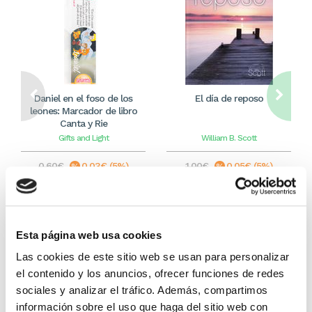
Daniel en el foso de los
El día de reposo
leones: Marcador de libro
Canta y Rie
Gifts and Light
William B. Scott
0,60€
0,03€ (5%)
1,00€
0,05€ (5%)
0,57€
0,95€
Stock:
-
Stock:
-
Comprar
Comprar
Esta página web usa cookies
Las cookies de este sitio web se usan para personalizar
el contenido y los anuncios, ofrecer funciones de redes
Otros títulos del autor
sociales y analizar el tráfico. Además, compartimos
información sobre el uso que haga del sitio web con