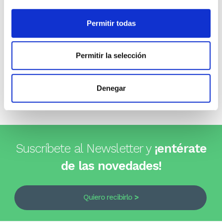
Opiniones de clientes
Permitir todas
0
Permitir la selección
0 opiniones
Denegar
Escribe tu opinión
Suscríbete al Newsletter y
¡entérate
de las novedades!
Quiero recibirlo