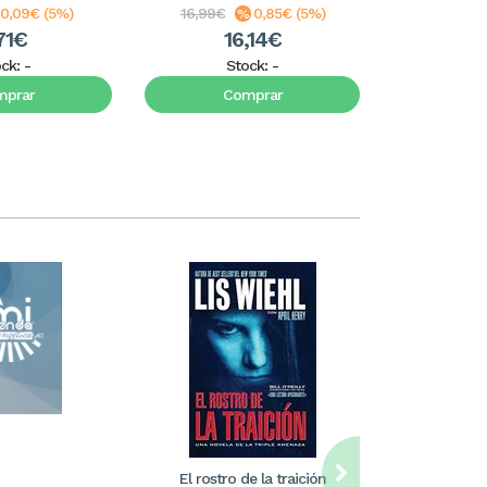
0,09€ (5%)
16,99€
0,85€ (5%)
5,99€
71€
16,14€
5
ock:
-
Stock:
-
S
mprar
Comprar
C
El rostro de la traición
William Care