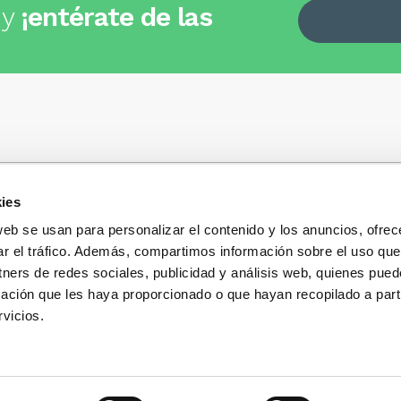
 y
¡entérate de las
ies
Quiénes somos
+34
935 32 32 35
Política de privacidad
web se usan para personalizar el contenido y los anuncios, ofrec
Política de privacidad r
ar el tráfico. Además, compartimos información sobre el uso que
 dudas, consultas o preguntas?
sociales
s y te contestaremos con mucho
tners de redes sociales, publicidad y análisis web, quienes pue
Condiciones generales 
ación que les haya proporcionado o que hayan recopilado a parti
compra
vicios.
Blog
Cambios y devolucione
Preguntas Frecuentes
Contacto