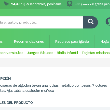
24/48h
(L-V laborables) península
+30
€
gratis pen
( SIN IVA )
os
Recomendaciones
Recursos para iglesia
Hogar
con versículos
-
Juegos Bíblicos
-
Biblia Infantil
-
Tarjetas cristiana
IPCIÓN
pulseras de algodón llevan una Icthus metálico con Jesús. 7 colores
ntes. Ajustable a cualquier muñeca
LES DEL PRODUCTO