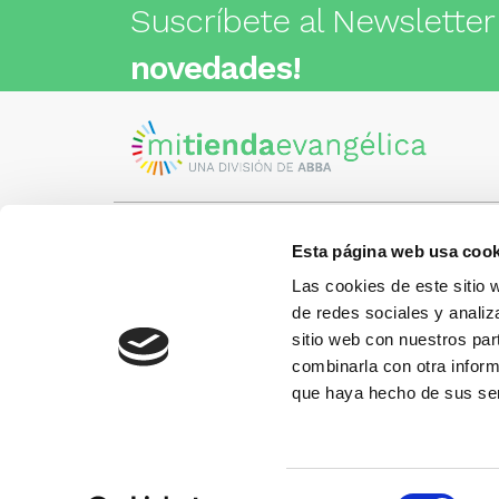
Suscríbete al Newsletter
novedades!
Esta página web usa cook
Visita nuestra tienda
C/Cartagena 180 - 08013 -
Las cookies de este sitio 
Barcelona
Metro: ¿Cómo llegar?
de redes sociales y analiz
¿Tienes
• Encants (L2) - a 1 calle
Llámano
sitio web con nuestros par
• Glòries (L1) - a 3 calles
gusto.
• Sagrada Familia (L2, L5) - a 6
combinarla con otra inform
calles
que haya hecho de sus ser
Más información:
www.libreriaabba.com
Selección