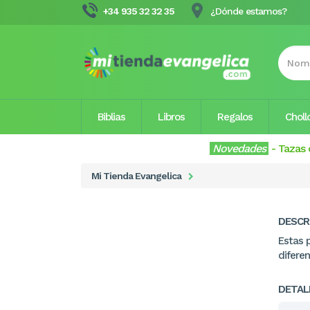
+34 935 32 32 35
¿Dónde estamos?
Biblias
Libros
Regalos
Choll
Novedades
-
Tazas 
Mi Tienda Evangelica
DESCR
Estas 
difere
DETAL