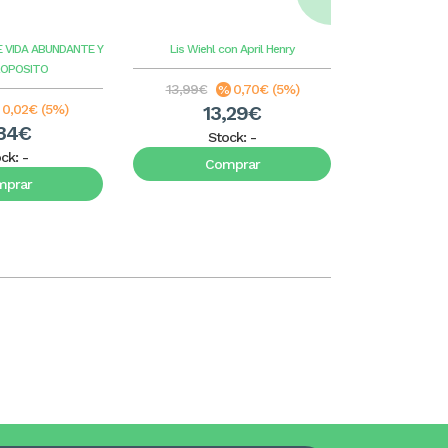
ilus
E VIDA ABUNDANTE Y
Lis Wiehl con April Henry
Benge
G
ROPOSITO
13,99€
0,70€ (5%)
8,99€
0,02€ (5%)
13,29€
8
34€
Stock:
-
S
ock:
-
Comprar
C
mprar