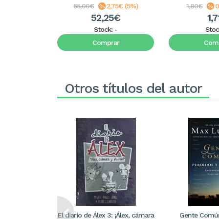
55,00€
2,75€ (5%)
1,80€
0
52,25€
1,
Stock:
-
Stoc
Comprar
Comp
Otros títulos del autor
El diario de Álex 3: ¡Álex, cámara
Gente Común