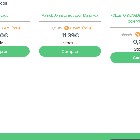
ados
ucado
Patrick Johnstone; Jason Mandryck
FOLLETO BILINGU
CON P
0,80€ (5%)
11,99€
0,60€ (5%)
20€
11,39€
0,35€
0,
k:
-
Stock:
-
St
rar
Comprar
Co