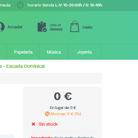
ínsula
horario tienda
L-V: 10-20:00h / S: 10-16h
Lista de
Acceder
Cesta
deseos
Papelería
Música
Joyería
s
-
Escuela Dominical
0 €
En lugar de: 0 €
Ahorras: 0 € (%)
Sin stock