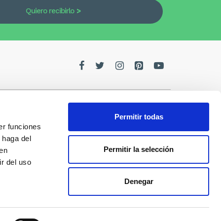
Quiero recibirlo
Permitir todas
er funciones
edes
 haga del
Permitir la selección
den
de la
r del uso
Denegar
s