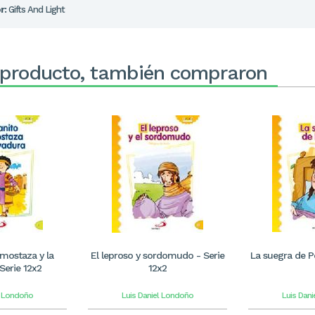
r:
Gifts And Light
 producto, también compraron
 mostaza y la
El leproso y sordomudo - Serie
La suegra de P
Serie 12x2
12x2
l Londoño
Luis Daniel Londoño
Luis Dan