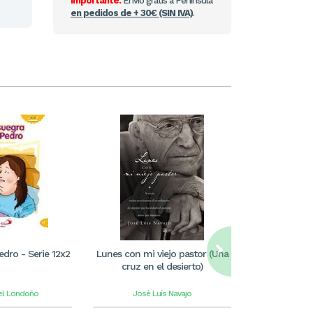
Importante:
Envío gratis a Península
en pedidos de + 30€ (SIN IVA)
.
edro - Serie 12x2
Lunes con mi viejo pastor (Una
¿Dónde suce
cruz en el desierto)
pregunt
iel Londoño
José Luís Navajo
Lucia