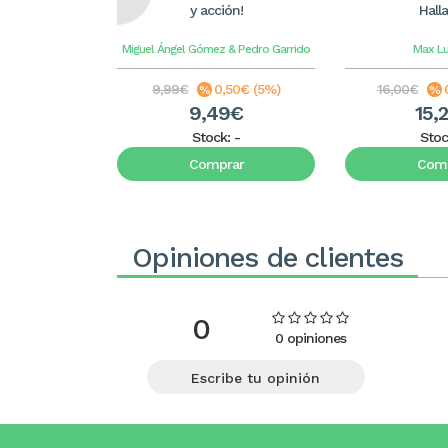
y acción!
Hall
Miguel Ángel Gómez & Pedro Garrido
Max L
9,99€
0,50€ (5%)
16,00€
9,49€
15,
Stock:
-
Stoc
Comprar
Comp
Opiniones de clientes
0
0 opiniones
Escribe tu opinión