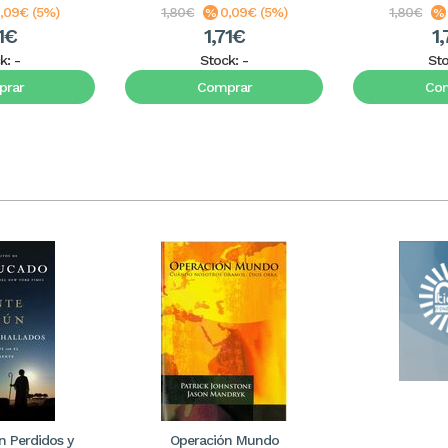
,09€ (5%)
1,80€
0,09€ (5%)
1,80€
71€
1,71€
1,
k:
-
Stock:
-
St
rar
Comprar
Co
 Perdidos y
Operación Mundo