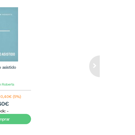
o asistido
n Roberts
0,40€ (5%)
60€
ock:
-
mprar