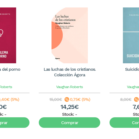
 del porno
Las luchas de los cristianos.
Suicidi
Colección Ágora
Roberts
Vaughan Roberts
Vaugha
,40€ (5%)
15,00€
0,75€ (5%)
8,00€
60€
14,25€
7,
k:
-
Stock:
-
St
rar
Comprar
Co