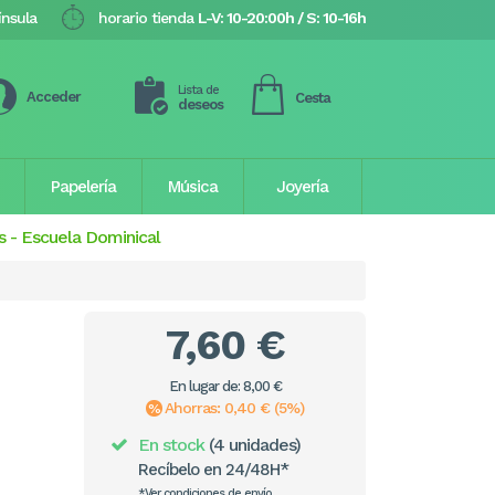
ínsula
horario tienda
L-V: 10-20:00h / S: 10-16h
Lista de
Acceder
Cesta
deseos
Papelería
Música
Joyería
s
-
Escuela Dominical
7,60 €
En lugar de: 8,00 €
Ahorras: 0,40 € (5%)
En stock
(4 unidades)
Recíbelo en 24/48H*
*Ver condiciones de envío