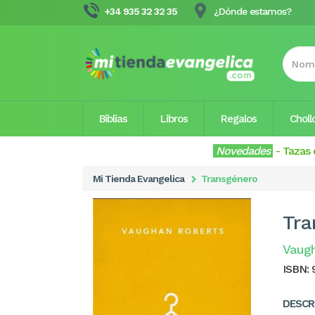
+34 935 32 32 35
¿Dónde estamos?
Biblias
Libros
Regalos
Choll
Novedades
-
Tazas 
Mi Tienda Evangelica
Transgénero
Tra
Vaugh
ISBN:
DESCR