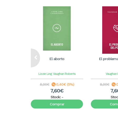
El aborto
El problema
Lizzie Ling
Vaughan Roberts
Vaughan 
8,00€
0,40€ (5%)
8,00€
0
7,60€
7,
Stock:
-
Stoc
Comprar
Comp