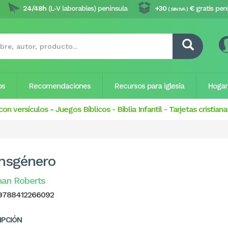
24/48h
(L-V laborables) península
+30
€
gratis pen
( SIN IVA )
os
Recomendaciones
Recursos para iglesia
Hogar
con versículos
-
Juegos Bíblicos
-
Biblia Infantil
-
Tarjetas cristiana
nsgénero
an Roberts
9788412266092
IPCIÓN