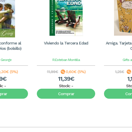
conforme al
Viviendo la Tercera Edad
Amiga. Tarjeta
os (bolsillo)
h George
R.Esteban Montilla
Gifts 
,30€ (5%)
11,99€
0,60€ (5%)
1,25€
69€
11,39€
1,
k:
-
Stock:
-
St
rar
Comprar
Co