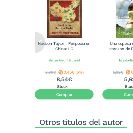
Hudson Taylor - Peripecia en
Una esposa 
China: HC
corazon de Di
Benge
Geoff & Janet
Elizabet
8,99€
0,45€ (5%)
5,99€
0
8,54€
5,
Stock:
-
Stoc
Comprar
Comp
Otros títulos del autor