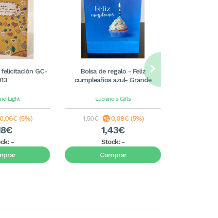
 felicitación GC-
Bolsa de regalo - Feliz
DESPERTAR. La
013
cumpleaños azul- Grande
Caminante
and Light
Luciano's Gifts
Gil
0,06€ (5%)
1,50€
0,08€ (5%)
17,00€
18€
1,43€
1
ock:
-
Stock:
-
S
mprar
Comprar
C