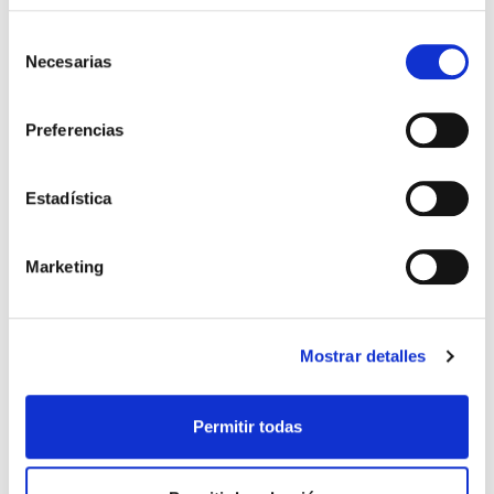
8,99€
0,45€ (5%)
8,99€
0,45€ (5%)
Selección
8,54€
8,54€
Necesarias
de
Stock:
-
Stock:
-
consentimiento
Comprar
Comprar
Preferencias
Estadística
Otros títulos del autor
Marketing
Mostrar detalles
Permitir todas