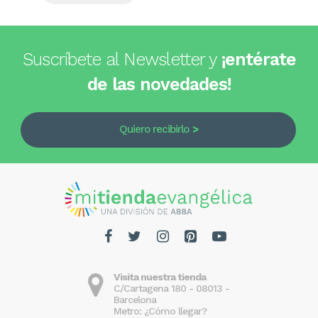
Suscríbete al Newsletter y
¡entérate
de las novedades!
Quiero recibirlo
Visita nuestra tienda
C/Cartagena 180 - 08013 -
Barcelona
Metro: ¿Cómo llegar?