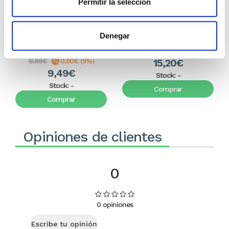
El diario de Álex 3: ¡Álex,
Gente Común Perdidos y
Permitir la selección
cámara y acción!
Hallados
Miguel Ángel Gómez & Pedro
Max Lucado
Denegar
Garrido
16,00€
0,80€ (5%)
9,99€
0,50€ (5%)
15,20€
9,49€
Stock:
-
Stock:
-
Comprar
Comprar
Opiniones de clientes
0
0 opiniones
Escribe tu opinión