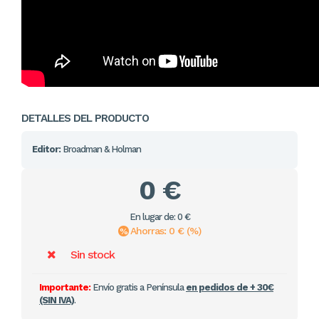
DETALLES DEL PRODUCTO
Editor:
Broadman & Holman
0 €
En lugar de: 0 €
Ahorras: 0 € (%)
Sin stock
Importante:
Envío gratis a Península
en pedidos de + 30€
(SIN IVA)
.