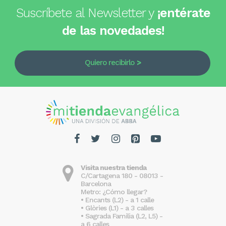
Suscríbete al Newsletter y
¡entérate
de las novedades!
Quiero recibirlo
Visita nuestra tienda
C/Cartagena 180 - 08013 -
Barcelona
Metro: ¿Cómo llegar?
• Encants (L2) - a 1 calle
• Glòries (L1) - a 3 calles
• Sagrada Familia (L2, L5) -
a 6 calles