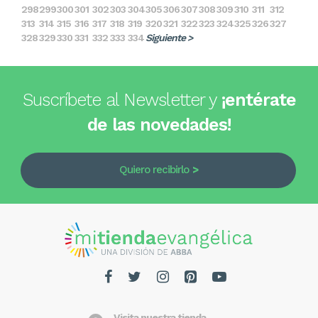
298
299
300
301
302
303
304
305
306
307
308
309
310
311
312
313
314
315
316
317
318
319
320
321
322
323
324
325
326
327
328
329
330
331
332
333
334
Siguiente >
Suscríbete al Newsletter y
¡entérate
de las novedades!
Quiero recibirlo
Visita nuestra tienda