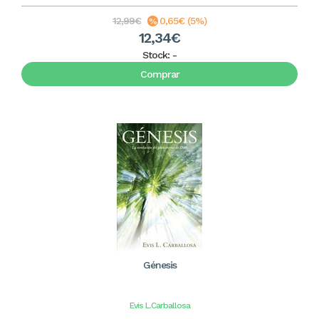
12,99€
0,65€ (5%)
12,34€
Stock:
-
Comprar
Génesis
Evis L.Carballosa