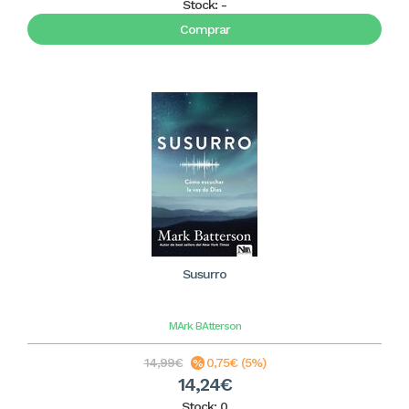
Stock:
-
Comprar
Susurro
MArk BAtterson
14,99€
0,75€ (5%)
14,24€
Stock: 0