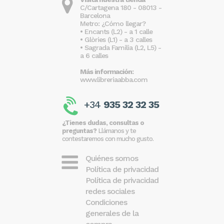
C/Cartagena 180 - 08013 -
Barcelona
Metro: ¿Cómo llegar?
• Encants (L2) - a 1 calle
• Glòries (L1) - a 3 calles
• Sagrada Familia (L2, L5) -
a 6 calles
Más información:
www.libreriaabba.com
+34
935 32 32 35
¿Tienes dudas, consultas o
preguntas?
Llámanos y te
contestaremos con mucho gusto.
Quiénes somos
Política de privacidad
Política de privacidad
redes sociales
Condiciones
generales de la