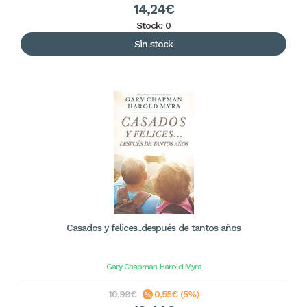
14,24€
Stock: 0
Sin stock
Casados y felices...después de tantos años
Gary Chapman
Harold Myra
10,99€
0,55€ (5%)