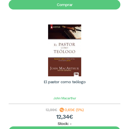
Comprar
El pastor como teólogo
John Macarthur
12,99€
0,65€ (5%)
12,34€
Stock:
-