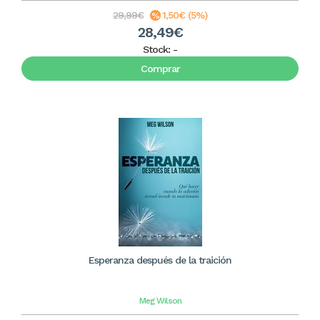
29,99€
1,50€ (5%)
28,49€
Stock:
-
Comprar
Esperanza después de la traición
Meg Wilson