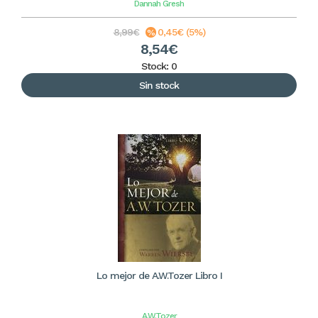
Dannah Gresh
8,99€
0,45€ (5%)
8,54€
Stock: 0
Sin stock
Lo mejor de A.W.Tozer Libro I
A.W.Tozer