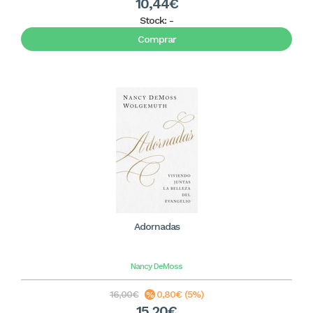
10,44€
Stock:
-
Comprar
Adornadas
Nancy DeMoss
16,00€
0,80€ (5%)
15,20€