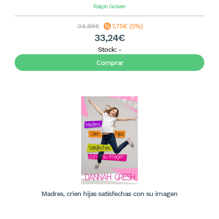
Ralph Gower
34,99€
1,75€ (5%)
33,24€
Stock:
-
Comprar
Madres, críen hijas satisfechas con su imagen