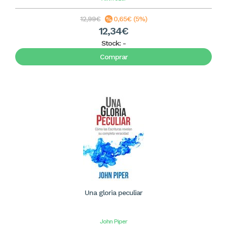
12,99€
0,65€ (5%)
12,34€
Stock:
-
Comprar
Una gloria peculiar
John Piper