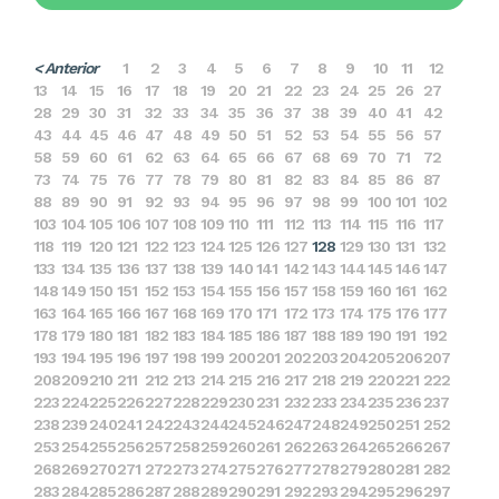
< Anterior
1
2
3
4
5
6
7
8
9
10
11
12
13
14
15
16
17
18
19
20
21
22
23
24
25
26
27
28
29
30
31
32
33
34
35
36
37
38
39
40
41
42
43
44
45
46
47
48
49
50
51
52
53
54
55
56
57
58
59
60
61
62
63
64
65
66
67
68
69
70
71
72
73
74
75
76
77
78
79
80
81
82
83
84
85
86
87
88
89
90
91
92
93
94
95
96
97
98
99
100
101
102
103
104
105
106
107
108
109
110
111
112
113
114
115
116
117
118
119
120
121
122
123
124
125
126
127
128
129
130
131
132
133
134
135
136
137
138
139
140
141
142
143
144
145
146
147
148
149
150
151
152
153
154
155
156
157
158
159
160
161
162
163
164
165
166
167
168
169
170
171
172
173
174
175
176
177
178
179
180
181
182
183
184
185
186
187
188
189
190
191
192
193
194
195
196
197
198
199
200
201
202
203
204
205
206
207
208
209
210
211
212
213
214
215
216
217
218
219
220
221
222
223
224
225
226
227
228
229
230
231
232
233
234
235
236
237
238
239
240
241
242
243
244
245
246
247
248
249
250
251
252
253
254
255
256
257
258
259
260
261
262
263
264
265
266
267
268
269
270
271
272
273
274
275
276
277
278
279
280
281
282
283
284
285
286
287
288
289
290
291
292
293
294
295
296
297