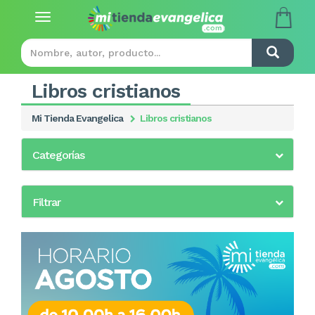
Toggle
navigation
Libros cristianos
Mi Tienda Evangelica
Libros cristianos
Categorías
Filtrar