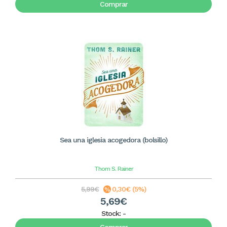
Comprar
Sea una iglesia acogedora (bolsillo)
Thom S. Rainer
5,99€
0,30€ (5%)
5,69€
Stock:
-