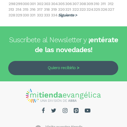
298
299
300
301
302
303
304
305
306
307
308
309
310
311
312
313
314
315
316
317
318
319
320
321
322
323
324
325
326
327
328
329
330
331
332
333
334
Siguiente >
Suscríbete al Newsletter y
¡entérate
de las novedades!
Quiero recibirlo
Visita nuestra tienda