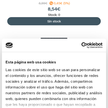
8,99€
0,45€ (5%)
8,54€
Stock: 0
Sin stock
Esta página web usa cookies
Las cookies de este sitio web se usan para personalizar
el contenido y los anuncios, ofrecer funciones de redes
sociales y analizar el tráfico. Además, compartimos
Los 100 hombres principales de la Biblia (bolsillo)
información sobre el uso que haga del sitio web con
nuestros partners de redes sociales, publicidad y análisis
web, quienes pueden combinarla con otra información
Drew Josephs
que les haya proporcionado o que hayan recopilado a