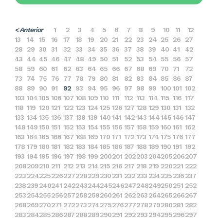
< Anterior
1
2
3
4
5
6
7
8
9
10
11
12
13
14
15
16
17
18
19
20
21
22
23
24
25
26
27
28
29
30
31
32
33
34
35
36
37
38
39
40
41
42
43
44
45
46
47
48
49
50
51
52
53
54
55
56
57
58
59
60
61
62
63
64
65
66
67
68
69
70
71
72
73
74
75
76
77
78
79
80
81
82
83
84
85
86
87
88
89
90
91
92
93
94
95
96
97
98
99
100
101
102
103
104
105
106
107
108
109
110
111
112
113
114
115
116
117
118
119
120
121
122
123
124
125
126
127
128
129
130
131
132
133
134
135
136
137
138
139
140
141
142
143
144
145
146
147
148
149
150
151
152
153
154
155
156
157
158
159
160
161
162
163
164
165
166
167
168
169
170
171
172
173
174
175
176
177
178
179
180
181
182
183
184
185
186
187
188
189
190
191
192
193
194
195
196
197
198
199
200
201
202
203
204
205
206
207
208
209
210
211
212
213
214
215
216
217
218
219
220
221
222
223
224
225
226
227
228
229
230
231
232
233
234
235
236
237
238
239
240
241
242
243
244
245
246
247
248
249
250
251
252
253
254
255
256
257
258
259
260
261
262
263
264
265
266
267
268
269
270
271
272
273
274
275
276
277
278
279
280
281
282
283
284
285
286
287
288
289
290
291
292
293
294
295
296
297