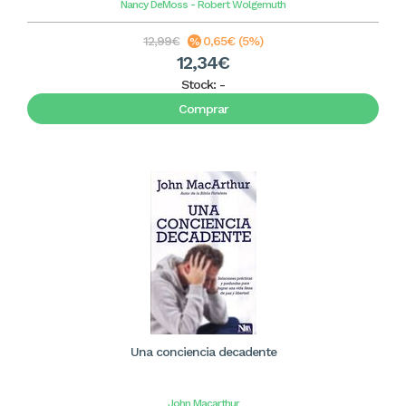
Nancy DeMoss - Robert Wolgemuth
12,99€
0,65€ (5%)
12,34€
Stock:
-
Comprar
Una conciencia decadente
John Macarthur