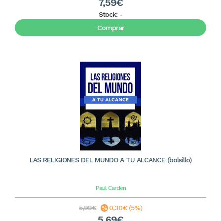
7,59€
Stock:
-
Comprar
LAS RELIGIONES DEL MUNDO A TU ALCANCE (bolsillo)
Paul Carden
5,99€
0,30€ (5%)
5,69€