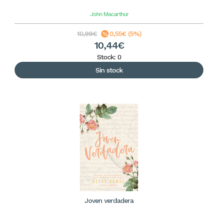
John Macarthur
10,99€
0,55€ (5%)
10,44€
Stock: 0
Sin stock
Joven verdadera