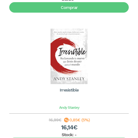
Comprar
Irresistible
Andy Stanley
16,99€
0,85€ (5%)
16,14€
Stock:
-