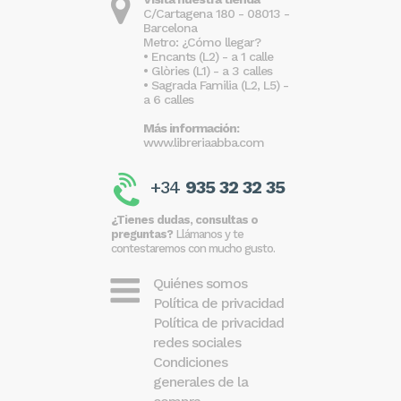
C/Cartagena 180 - 08013 -
Barcelona
Metro: ¿Cómo llegar?
• Encants (L2) - a 1 calle
• Glòries (L1) - a 3 calles
• Sagrada Familia (L2, L5) -
a 6 calles
Más información:
www.libreriaabba.com
+34
935 32 32 35
¿Tienes dudas, consultas o
preguntas?
Llámanos y te
contestaremos con mucho gusto.
Quiénes somos
Política de privacidad
Política de privacidad
redes sociales
Condiciones
generales de la