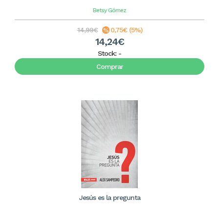
Betsy Gómez
14,99€
0,75€ (5%)
14,24€
Stock:
-
Comprar
Jesús es la pregunta