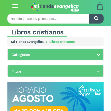
Toggle
navigation
Libros cristianos
Mi Tienda Evangelica
Libros cristianos
Categorías
Filtrar