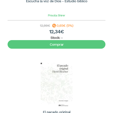
Escucha la voz de Dios - Estudio bíblico
Priscila Shirer
12,99€
0,65€ (5%)
12,34€
Stock:
-
Comprar
El pecado original