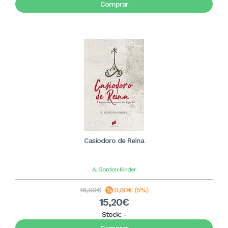
Comprar
Casiodoro de Reina
A. Gordon Kinder
16,00€
0,80€ (5%)
15,20€
Stock:
-