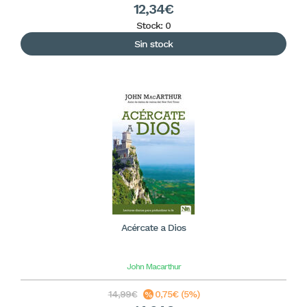
12,34€
Stock: 0
Sin stock
Acércate a Dios
John Macarthur
14,99€
0,75€ (5%)