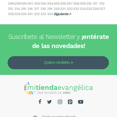
298
299
300
301
302
303
304
305
306
307
308
309
310
311
312
313
314
315
316
317
318
319
320
321
322
323
324
325
326
327
328
329
330
331
332
333
334
Siguiente >
Suscríbete al Newsletter y
¡entérate
de las novedades!
Quiero recibirlo
Visita nuestra tienda