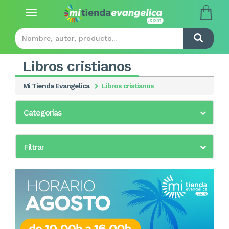
Toggle
navigation
Libros cristianos
Mi Tienda Evangelica
Libros cristianos
Categorías
Filtrar