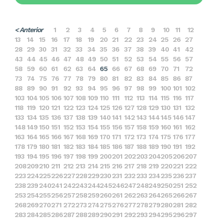
< Anterior
1
2
3
4
5
6
7
8
9
10
11
12
13
14
15
16
17
18
19
20
21
22
23
24
25
26
27
28
29
30
31
32
33
34
35
36
37
38
39
40
41
42
43
44
45
46
47
48
49
50
51
52
53
54
55
56
57
58
59
60
61
62
63
64
65
66
67
68
69
70
71
72
73
74
75
76
77
78
79
80
81
82
83
84
85
86
87
88
89
90
91
92
93
94
95
96
97
98
99
100
101
102
103
104
105
106
107
108
109
110
111
112
113
114
115
116
117
118
119
120
121
122
123
124
125
126
127
128
129
130
131
132
133
134
135
136
137
138
139
140
141
142
143
144
145
146
147
148
149
150
151
152
153
154
155
156
157
158
159
160
161
162
163
164
165
166
167
168
169
170
171
172
173
174
175
176
177
178
179
180
181
182
183
184
185
186
187
188
189
190
191
192
193
194
195
196
197
198
199
200
201
202
203
204
205
206
207
208
209
210
211
212
213
214
215
216
217
218
219
220
221
222
223
224
225
226
227
228
229
230
231
232
233
234
235
236
237
238
239
240
241
242
243
244
245
246
247
248
249
250
251
252
253
254
255
256
257
258
259
260
261
262
263
264
265
266
267
268
269
270
271
272
273
274
275
276
277
278
279
280
281
282
283
284
285
286
287
288
289
290
291
292
293
294
295
296
297