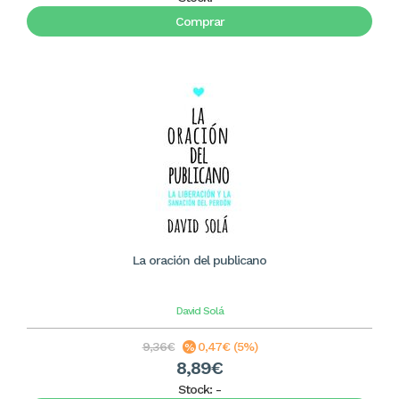
Comprar
La oración del publicano
David Solá
9,36€
0,47€ (5%)
8,89€
Stock:
-