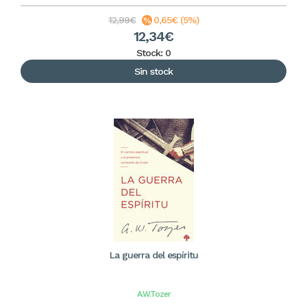
12,99€
0,65€ (5%)
12,34€
Stock: 0
Sin stock
La guerra del espíritu
A.W.Tozer