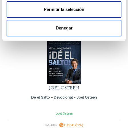
11,39€
Permitir la selección
Stock:
-
Comprar
Denegar
Dé el Salto - Devocional - Joel Osteen
Joel Osteen
12,99€
0,65€ (5%)