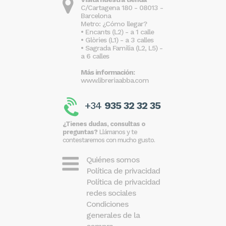
C/Cartagena 180 - 08013 -
Barcelona
Metro: ¿Cómo llegar?
• Encants (L2) - a 1 calle
• Glòries (L1) - a 3 calles
• Sagrada Familia (L2, L5) -
a 6 calles
Más información:
www.libreriaabba.com
+34
935 32 32 35
¿Tienes dudas, consultas o
preguntas?
Llámanos y te
contestaremos con mucho gusto.
Quiénes somos
Política de privacidad
Política de privacidad
redes sociales
Condiciones
generales de la