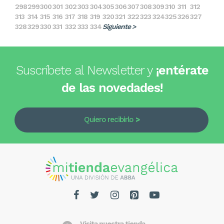
298
299
300
301
302
303
304
305
306
307
308
309
310
311
312
313
314
315
316
317
318
319
320
321
322
323
324
325
326
327
328
329
330
331
332
333
334
Siguiente >
Suscríbete al Newsletter y
¡entérate
de las novedades!
Quiero recibirlo
Visita nuestra tienda