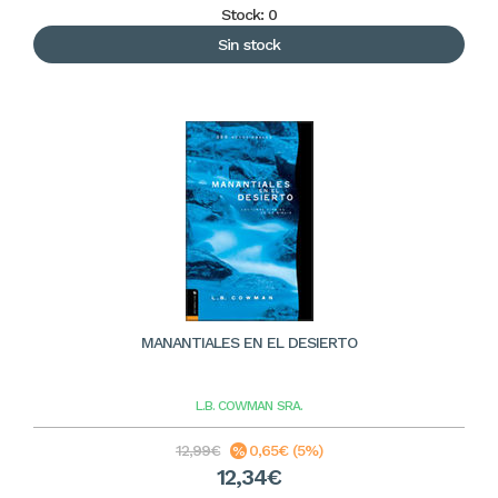
Stock: 0
Sin stock
MANANTIALES EN EL DESIERTO
L.B. COWMAN
SRA.
12,99€
0,65€ (5%)
12,34€