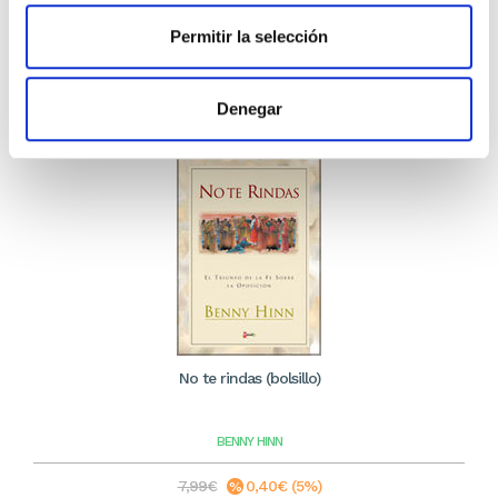
12,34€
Permitir la selección
Stock: 0
Sin stock
Denegar
No te rindas (bolsillo)
BENNY HINN
7,99€
0,40€ (5%)