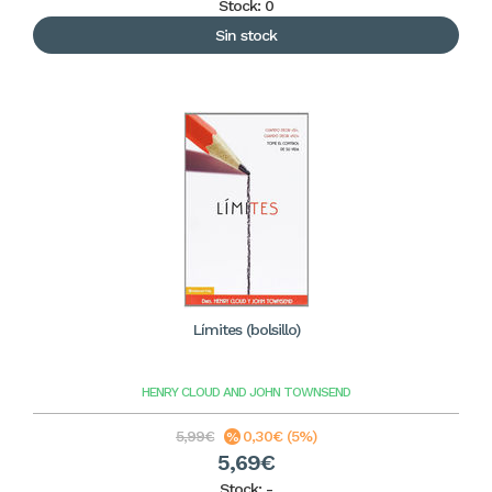
Stock: 0
Sin stock
Límites (bolsillo)
HENRY CLOUD AND JOHN TOWNSEND
5,99€
0,30€ (5%)
5,69€
Stock:
-