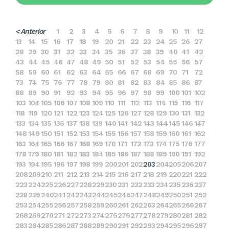
< Anterior
1
2
3
4
5
6
7
8
9
10
11
12
13
14
15
16
17
18
19
20
21
22
23
24
25
26
27
28
29
30
31
32
33
34
35
36
37
38
39
40
41
42
43
44
45
46
47
48
49
50
51
52
53
54
55
56
57
58
59
60
61
62
63
64
65
66
67
68
69
70
71
72
73
74
75
76
77
78
79
80
81
82
83
84
85
86
87
88
89
90
91
92
93
94
95
96
97
98
99
100
101
102
103
104
105
106
107
108
109
110
111
112
113
114
115
116
117
118
119
120
121
122
123
124
125
126
127
128
129
130
131
132
133
134
135
136
137
138
139
140
141
142
143
144
145
146
147
148
149
150
151
152
153
154
155
156
157
158
159
160
161
162
163
164
165
166
167
168
169
170
171
172
173
174
175
176
177
178
179
180
181
182
183
184
185
186
187
188
189
190
191
192
193
194
195
196
197
198
199
200
201
202
203
204
205
206
207
208
209
210
211
212
213
214
215
216
217
218
219
220
221
222
223
224
225
226
227
228
229
230
231
232
233
234
235
236
237
238
239
240
241
242
243
244
245
246
247
248
249
250
251
252
253
254
255
256
257
258
259
260
261
262
263
264
265
266
267
268
269
270
271
272
273
274
275
276
277
278
279
280
281
282
283
284
285
286
287
288
289
290
291
292
293
294
295
296
297