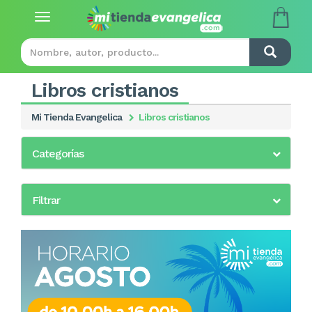
Toggle
navigation
Libros cristianos
Mi Tienda Evangelica
Libros cristianos
Categorías
Filtrar