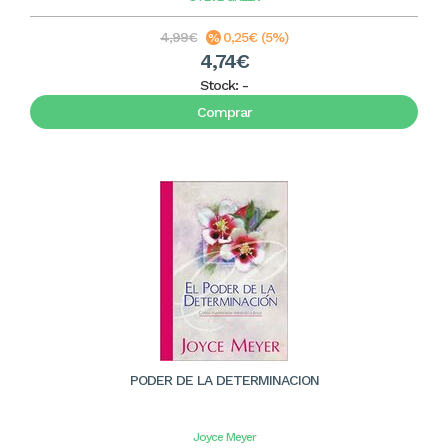
4,99€
0,25€ (5%)
4,74€
Stock:
-
Comprar
PODER DE LA DETERMINACION
Joyce Meyer