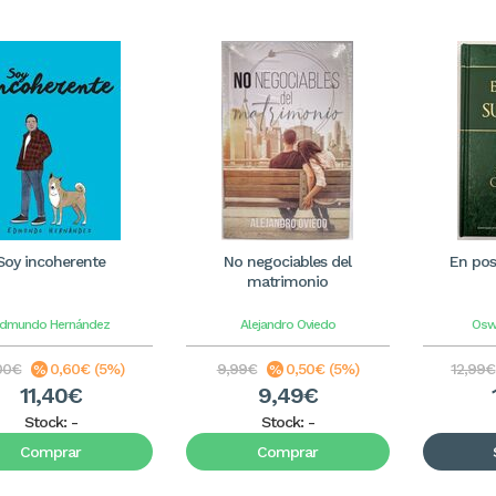
Soy incoherente
No negociables del
En pos
matrimonio
dmundo Hernández
Alejandro Oviedo
Osw
00€
0,60€ (5%)
9,99€
0,50€ (5%)
12,99€
11,40€
9,49€
Stock:
-
Stock:
-
Comprar
Comprar