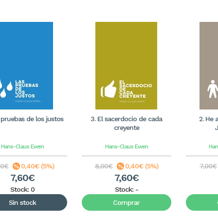
 pruebas de los justos
3. El sacerdocio de cada
2. He 
creyente
Hans-Claus Ewen
Hans-Claus Ewen
Han
00€
0,40€ (5%)
8,00€
0,40€ (5%)
7,00€
7,60€
7,60€
Stock: 0
Stock:
-
Sin stock
Comprar