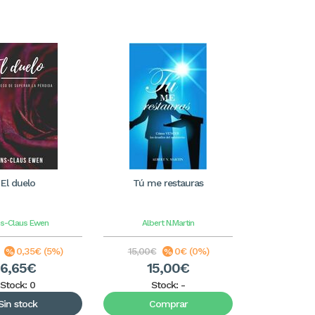
El duelo
Tú me restauras
s-Claus Ewen
Albert N.Martin
0,35€ (5%)
15,00€
0€ (0%)
6,65€
15,00€
Stock: 0
Stock:
-
Sin stock
Comprar