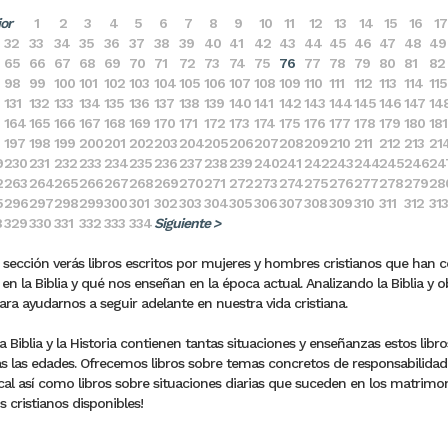
ior
1
2
3
4
5
6
7
8
9
10
11
12
13
14
15
16
17
32
33
34
35
36
37
38
39
40
41
42
43
44
45
46
47
48
49
65
66
67
68
69
70
71
72
73
74
75
76
77
78
79
80
81
82
98
99
100
101
102
103
104
105
106
107
108
109
110
111
112
113
114
115
131
132
133
134
135
136
137
138
139
140
141
142
143
144
145
146
147
14
164
165
166
167
168
169
170
171
172
173
174
175
176
177
178
179
180
181
197
198
199
200
201
202
203
204
205
206
207
208
209
210
211
212
213
21
9
230
231
232
233
234
235
236
237
238
239
240
241
242
243
244
245
246
24
2
263
264
265
266
267
268
269
270
271
272
273
274
275
276
277
278
279
28
5
296
297
298
299
300
301
302
303
304
305
306
307
308
309
310
311
312
313
8
329
330
331
332
333
334
Siguiente >
 sección verás libros escritos por mujeres y hombres cristianos que han 
en la Biblia y qué nos enseñan en la época actual. Analizando la Biblia y o
para ayudarnos a seguir adelante en nuestra vida cristiana.
 Biblia y la Historia contienen tantas situaciones y enseñanzas estos lib
s las edades. Ofrecemos libros sobre temas concretos de responsabilidades 
al así como libros sobre situaciones diarias que suceden en los matrimonio
s cristianos disponibles!