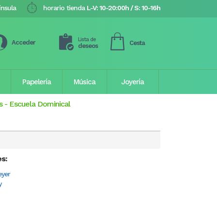
ínsula
horario tienda
L-V: 10-20:00h / S: 10-16h
Lista de
Acceder
Cesta
deseos
Papelería
Música
Joyería
s
-
Escuela Dominical
es:
eyer
y