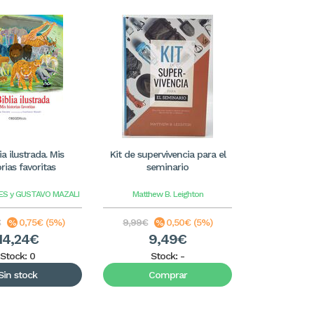
ia ilustrada. Mis
Kit de supervivencia para el
orias favoritas
seminario
ES y GUSTAVO MAZALI
Matthew B. Leighton
€
0,75€ (5%)
9,99€
0,50€ (5%)
14,24€
9,49€
Stock: 0
Stock:
-
Sin stock
Comprar