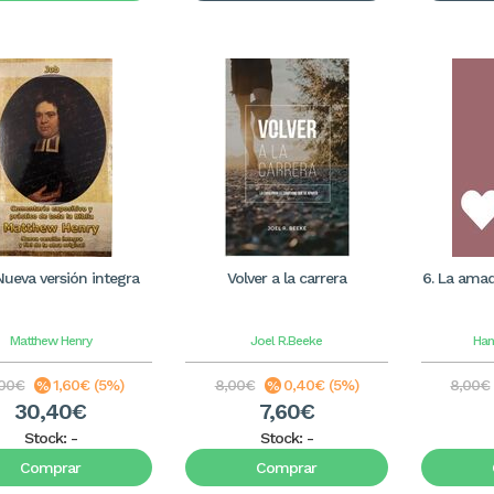
Nueva versión integra
Volver a la carrera
6. La amada
Matthew Henry
Joel R.Beeke
Han
,00€
1,60€ (5%)
8,00€
0,40€ (5%)
8,00€
30,40€
7,60€
Stock:
-
Stock:
-
Comprar
Comprar