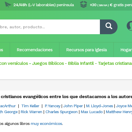
24/48h
(L-V laborables) península
+30
€
gratis pen
( SIN IVA )
os
Recomendaciones
Recursos para iglesia
Hogar
con versículos
-
Juegos Bíblicos
-
Biblia Infantil
-
Tarjetas cristiana
 cristianos evangélicos entre los que destacamos a los autor
acArthur
|
Tim Keller
|
P. Yancey
|
John Piper
|
M. Lloyd-Jones
|
Joyce M
th George
|
Rick Warren
|
Charles Spurgeon
|
Max Lucado
|
Matthew Henr
s algunos libros
muy económicos
.