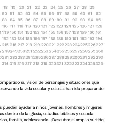
18
19
20
21
22
23
24
25
26
27
28
29
50
51
52
53
54
55
56
57
58
59
60
61
62
83
84
85
86
87
88
89
90
91
92
93
94
95
116
117
118
119
120
121
122
123
124
125
126
127
128
8
149
150
151
152
153
154
155
156
157
158
159
160
161
182
183
184
185
186
187
188
189
190
191
192
193
194
4
215
216
217
218
219
220
221
222
223
224
225
226
227
7
248
249
250
251
252
253
254
255
256
257
258
259
260
0
281
282
283
284
285
286
287
288
289
290
291
292
293
314
315
316
317
318
319
320
321
322
323
324
325
326
compartido su visión de personajes y situaciones que
bservando la vida secular y eclesial han ido preparando
ros pueden ayudar a niños, jóvenes, hombres y mujeres
dentro de la iglesia, estudios bíblicos y escuela
s, familia, adolescencia... ¡Descubre el amplio surtido