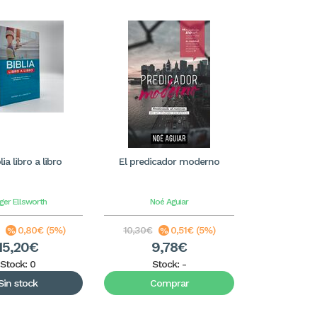
lia libro a libro
El predicador moderno
ger Ellsworth
Noé Aguiar
0,80€ (5%)
10,30€
0,51€ (5%)
15,20€
9,78€
Stock: 0
Stock:
-
Sin stock
Comprar