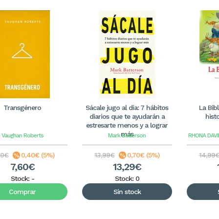
Transgénero
Sácale jugo al día: 7 hábitos
La Bibl
diarios que te ayudarán a
hist
estresarte menos y a lograr
más
Vaughan Roberts
Mark Batterson
RHONA DAVI
00€
0,40€ (5%)
13,99€
0,70€ (5%)
14,99
7,60€
13,29€
Stock:
-
Stock: 0
Comprar
Sin stock