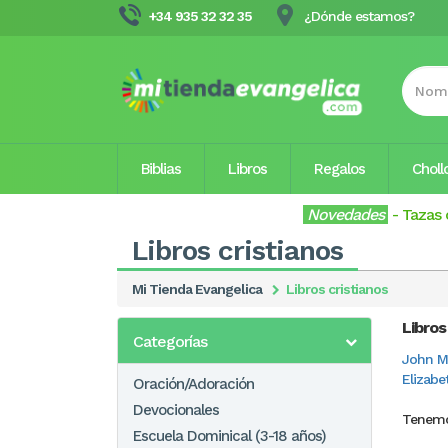
+34 935 32 32 35
¿Dónde estamos?
Biblias
Libros
Regalos
Choll
Novedades
-
Tazas 
Libros cristianos
Mi Tienda Evangelica
Libros cristianos
Libros
Categorías
John M
Elizabe
Oración/Adoración
Devocionales
Tenemo
Escuela Dominical (3-18 años)