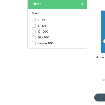
Filtrar
Precio
0 - 5€
5 - 10€
10 - 20€
20 - 40€
más de 40€
4. Las
8,