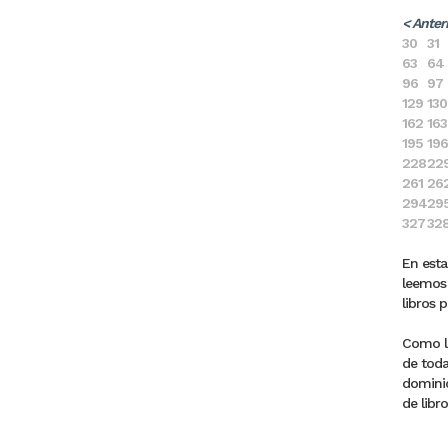
< Anter
30
31
63
64
96
97
129
130
162
163
195
196
228
22
261
26
294
29
327
32
En esta
leemos 
libros 
Como la
de toda
dominic
de libro