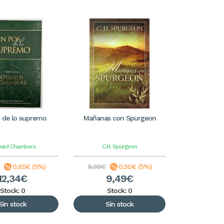
 de lo supremo
Mañanas con Spurgeon
ald Chambers
C.H. Spurgeon
0,65€ (5%)
9,99€
0,50€ (5%)
12,34€
9,49€
Stock: 0
Stock: 0
Sin stock
Sin stock