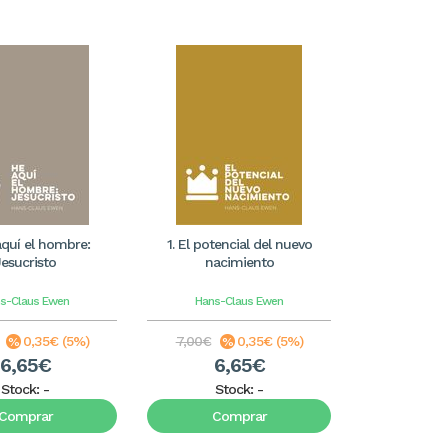
aquí el hombre:
1. El potencial del nuevo
Jesucristo
nacimiento
s-Claus Ewen
Hans-Claus Ewen
0,35€ (5%)
7,00€
0,35€ (5%)
6,65€
6,65€
Stock:
-
Stock:
-
Comprar
Comprar