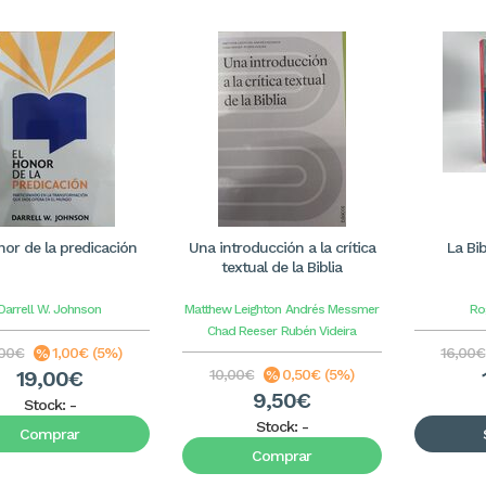
nor de la predicación
Una introducción a la crítica
La Bib
textual de la Biblia
Darrell W. Johnson
Matthew Leighton
Andrés Messmer
Ro
Chad Reeser
Rubén Videira
,00€
1,00€ (5%)
16,00€
19,00€
10,00€
0,50€ (5%)
9,50€
Stock:
-
Stock:
-
Comprar
Comprar