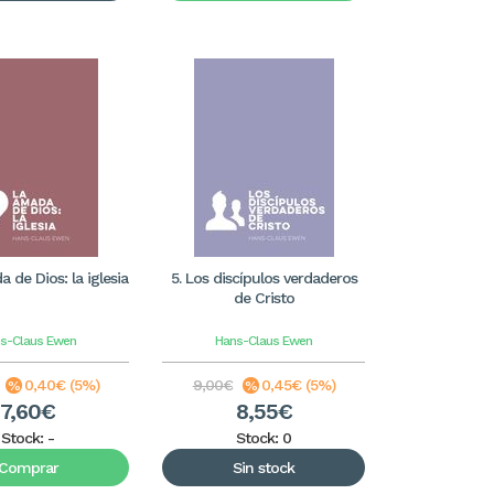
 de Dios: la iglesia
5. Los discípulos verdaderos
de Cristo
s-Claus Ewen
Hans-Claus Ewen
0,40€ (5%)
9,00€
0,45€ (5%)
7,60€
8,55€
Stock:
-
Stock: 0
Comprar
Sin stock