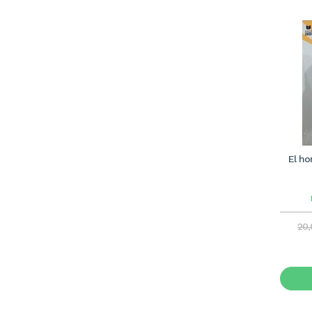
El ho
20