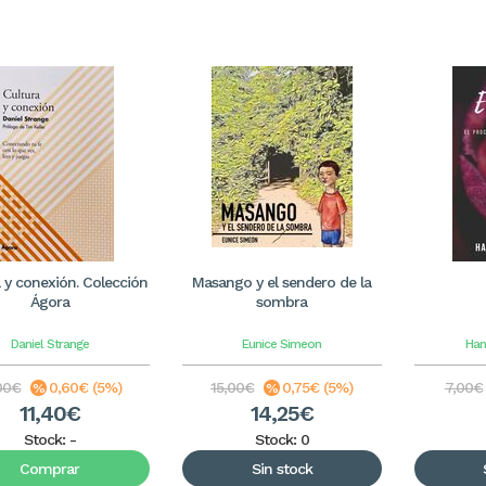
 y conexión. Colección
Masango y el sendero de la
Ágora
sombra
Daniel Strange
Eunice Simeon
Han
00€
0,60€ (5%)
15,00€
0,75€ (5%)
7,00€
11,40€
14,25€
Stock:
-
Stock: 0
Comprar
Sin stock