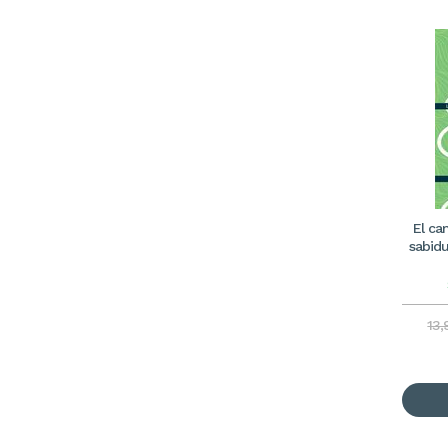
El ca
sabid
13,