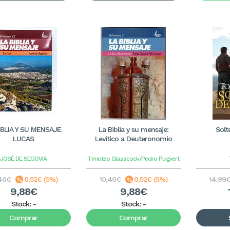
IBLIA Y SU MENSAJE.
La Biblia y su mensaje:
Solt
LUCAS
Levitico a Deuteronomio
JOSÉ DE SEGOVIA
Timoteo Glasscock/Pedro Puigvert
,40€
0,52€ (5%)
10,40€
0,52€ (5%)
14,99
9,88€
9,88€
Stock:
-
Stock:
-
Comprar
Comprar