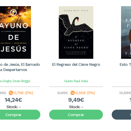
o de Jesús, El llamado
El Regreso del Cisne Negro
Esto 
a Despertarnos
u Engle; Dean Briggs
Guido Raul Avila
,99€
0,75€ (5%)
9,99€
0,50€ (5%)
10,99
14,24€
9,49€
Stock:
-
Stock:
-
Comprar
Comprar