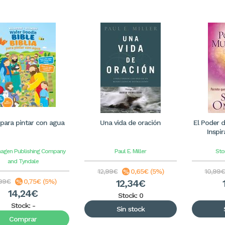
a para pintar con agua
Una vida de oración
El Poder d
Inspir
agen Publishing Company
Paul E. Miller
Sto
and Tyndale
12,99€
0,65€ (5%)
10,99
,99€
0,75€ (5%)
12,34€
14,24€
Stock: 0
Stock:
-
Sin stock
Comprar