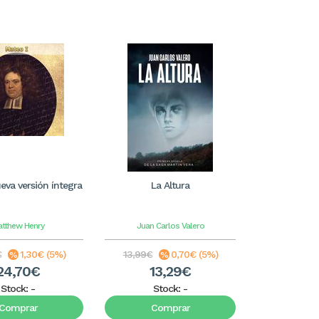
eva versión íntegra
La Altura
tthew Henry
Juan Carlos Valero
€
1,30€ (5%)
13,99€
0,70€ (5%)
24,70€
13,29€
Stock:
-
Stock:
-
Comprar
Comprar