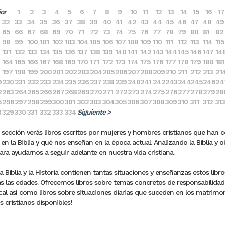
ior
1
2
3
4
5
6
7
8
9
10
11
12
13
14
15
16
17
32
33
34
35
36
37
38
39
40
41
42
43
44
45
46
47
48
49
65
66
67
68
69
70
71
72
73
74
75
76
77
78
79
80
81
82
98
99
100
101
102
103
104
105
106
107
108
109
110
111
112
113
114
115
131
132
133
134
135
136
137
138
139
140
141
142
143
144
145
146
147
14
164
165
166
167
168
169
170
171
172
173
174
175
176
177
178
179
180
181
197
198
199
200
201
202
203
204
205
206
207
208
209
210
211
212
213
21
9
230
231
232
233
234
235
236
237
238
239
240
241
242
243
244
245
246
24
2
263
264
265
266
267
268
269
270
271
272
273
274
275
276
277
278
279
28
5
296
297
298
299
300
301
302
303
304
305
306
307
308
309
310
311
312
313
8
329
330
331
332
333
334
Siguiente >
 sección verás libros escritos por mujeres y hombres cristianos que han 
en la Biblia y qué nos enseñan en la época actual. Analizando la Biblia y o
para ayudarnos a seguir adelante en nuestra vida cristiana.
 Biblia y la Historia contienen tantas situaciones y enseñanzas estos lib
s las edades. Ofrecemos libros sobre temas concretos de responsabilidades 
al así como libros sobre situaciones diarias que suceden en los matrimonio
s cristianos disponibles!