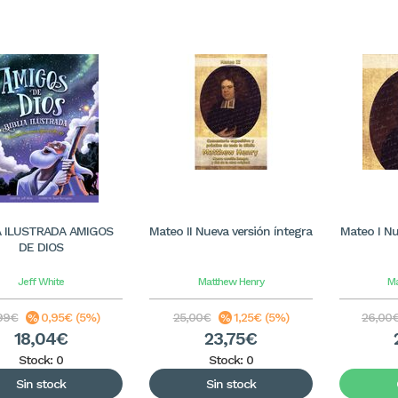
A ILUSTRADA AMIGOS
Mateo II Nueva versión íntegra
Mateo I Nu
DE DIOS
Jeff White
Matthew Henry
Ma
99€
0,95€ (5%)
25,00€
1,25€ (5%)
26,00
18,04€
23,75€
Stock: 0
Stock: 0
Sin stock
Sin stock