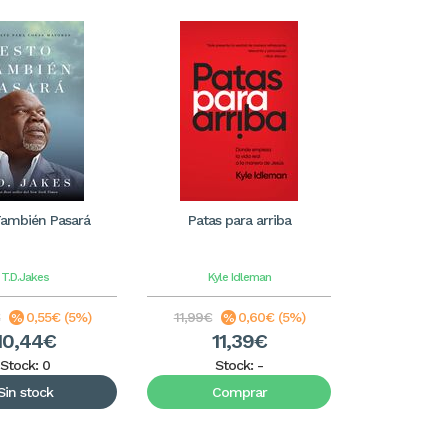
También Pasará
Patas para arriba
T.D.Jakes
Kyle Idleman
€
0,55€ (5%)
11,99€
0,60€ (5%)
10,44€
11,39€
Stock: 0
Stock:
-
Sin stock
Comprar