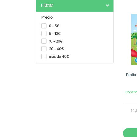
Filtrar
Precio
0 - 5€
5 - 10€
10 - 20€
20 - 40€
más de 40€
Bibli
Copenh
14