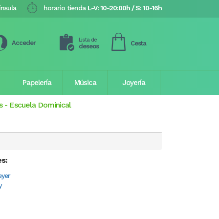
ínsula
horario tienda
L-V: 10-20:00h / S: 10-16h
Lista de
Acceder
Cesta
deseos
Papelería
Música
Joyería
s
-
Escuela Dominical
es:
eyer
y