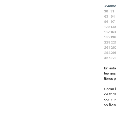
< Anter
30
31
63
64
96
97
129
130
162
163
195
196
228
22
261
26
294
29
327
32
En esta
leemos 
libros 
Como la
de toda
dominic
de libro