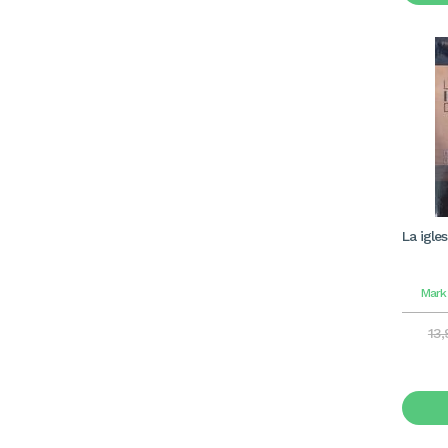
La igle
Mark
13,