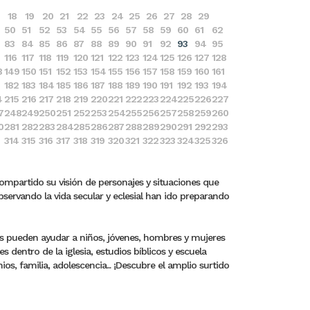
18
19
20
21
22
23
24
25
26
27
28
29
50
51
52
53
54
55
56
57
58
59
60
61
62
83
84
85
86
87
88
89
90
91
92
93
94
95
116
117
118
119
120
121
122
123
124
125
126
127
128
8
149
150
151
152
153
154
155
156
157
158
159
160
161
182
183
184
185
186
187
188
189
190
191
192
193
194
4
215
216
217
218
219
220
221
222
223
224
225
226
227
7
248
249
250
251
252
253
254
255
256
257
258
259
260
0
281
282
283
284
285
286
287
288
289
290
291
292
293
314
315
316
317
318
319
320
321
322
323
324
325
326
compartido su visión de personajes y situaciones que
bservando la vida secular y eclesial han ido preparando
ros pueden ayudar a niños, jóvenes, hombres y mujeres
dentro de la iglesia, estudios bíblicos y escuela
s, familia, adolescencia... ¡Descubre el amplio surtido