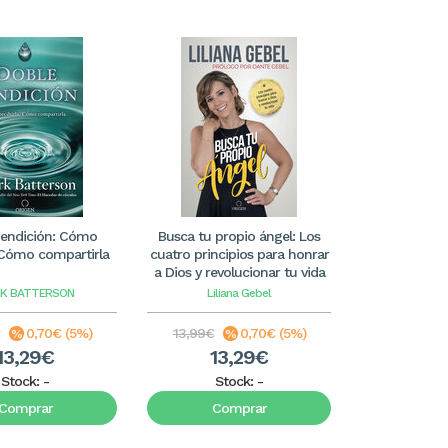
bendición: Cómo
Busca tu propio ángel: Los
. Cómo compartirla
cuatro principios para honrar
a Dios y revolucionar tu vida
K BATTERSON
Liliana Gebel
0,70€ (5%)
13,99€
0,70€ (5%)
13,29€
13,29€
Stock:
-
Stock:
-
Comprar
Comprar