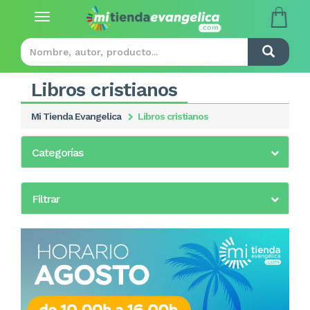
Toggle
navigation
Libros cristianos
Mi Tienda Evangelica
Libros cristianos
Categorías
Filtrar