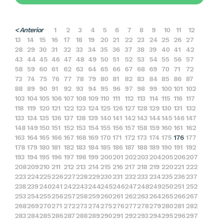
< Anterior
1
2
3
4
5
6
7
8
9
10
11
12
13
14
15
16
17
18
19
20
21
22
23
24
25
26
27
28
29
30
31
32
33
34
35
36
37
38
39
40
41
42
43
44
45
46
47
48
49
50
51
52
53
54
55
56
57
58
59
60
61
62
63
64
65
66
67
68
69
70
71
72
73
74
75
76
77
78
79
80
81
82
83
84
85
86
87
88
89
90
91
92
93
94
95
96
97
98
99
100
101
102
103
104
105
106
107
108
109
110
111
112
113
114
115
116
117
118
119
120
121
122
123
124
125
126
127
128
129
130
131
132
133
134
135
136
137
138
139
140
141
142
143
144
145
146
147
148
149
150
151
152
153
154
155
156
157
158
159
160
161
162
163
164
165
166
167
168
169
170
171
172
173
174
175
176
177
178
179
180
181
182
183
184
185
186
187
188
189
190
191
192
193
194
195
196
197
198
199
200
201
202
203
204
205
206
207
208
209
210
211
212
213
214
215
216
217
218
219
220
221
222
223
224
225
226
227
228
229
230
231
232
233
234
235
236
237
238
239
240
241
242
243
244
245
246
247
248
249
250
251
252
253
254
255
256
257
258
259
260
261
262
263
264
265
266
267
268
269
270
271
272
273
274
275
276
277
278
279
280
281
282
283
284
285
286
287
288
289
290
291
292
293
294
295
296
297