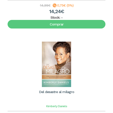
14,99€
0,75€ (5%)
14,24€
Stock:
-
Comprar
Del desastre al milagro
Kimberly Daniels