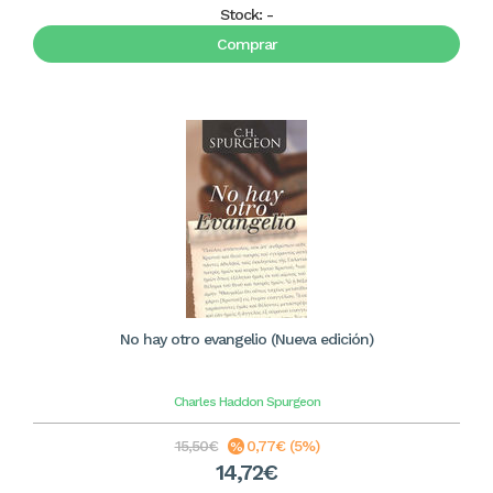
Stock:
-
Comprar
No hay otro evangelio (Nueva edición)
Charles Haddon Spurgeon
15,50€
0,77€ (5%)
14,72€