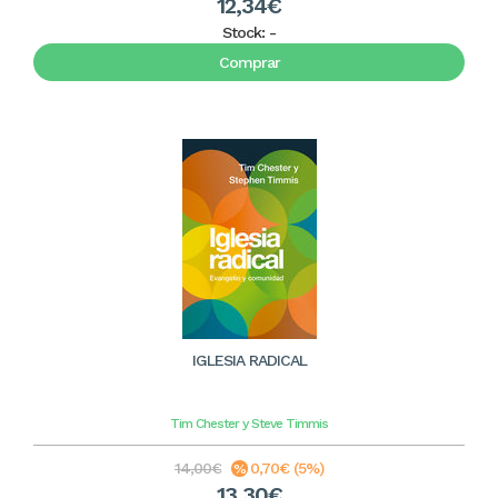
12,34€
Stock:
-
Comprar
IGLESIA RADICAL
Tim Chester y Steve Timmis
14,00€
0,70€ (5%)
13,30€