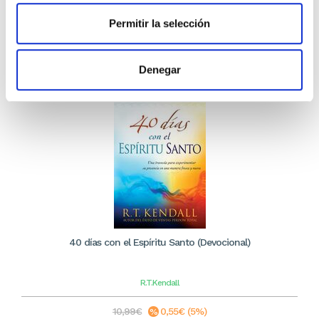
11,39€
Permitir la selección
Stock: 0
Sin stock
Denegar
40 días con el Espíritu Santo (Devocional)
R.T.Kendall
10,99€
0,55€ (5%)