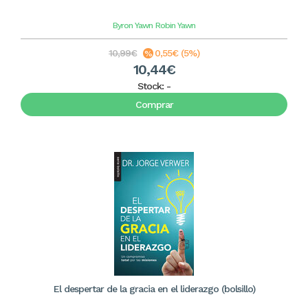
Byron Yawn
Robin Yawn
10,99€
0,55€ (5%)
10,44€
Stock:
-
Comprar
El despertar de la gracia en el liderazgo (bolsillo)