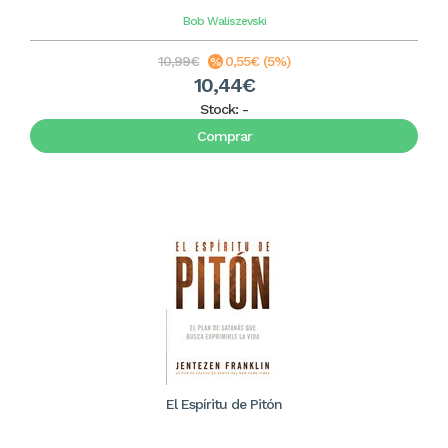
Bob Waliszevski
10,99€
0,55€ (5%)
10,44€
Stock:
-
Comprar
El Espíritu de Pitón