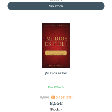
Sin stock
¡Mi Dios es fiel!
Paul D.Wolfe
9,00€
0,45€ (5%)
8,55€
Stock:
-