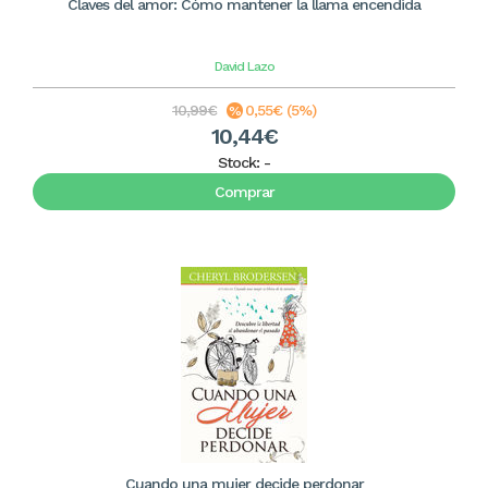
Claves del amor: Cómo mantener la llama encendida
David Lazo
10,99€
0,55€ (5%)
10,44€
Stock:
-
Comprar
Cuando una mujer decide perdonar