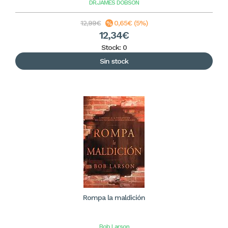
DR.JAMES DOBSON
12,99€
0,65€ (5%)
12,34€
Stock: 0
Sin stock
Rompa la maldición
Bob Larson