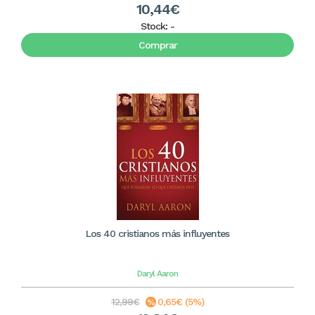
10,44€
Stock:
-
Comprar
Los 40 cristianos más influyentes
Daryl Aaron
12,99€
0,65€ (5%)