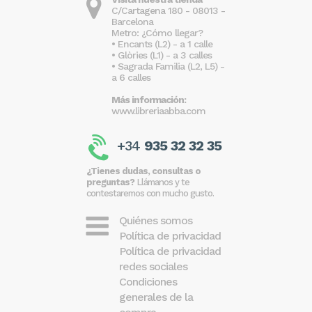
C/Cartagena 180 - 08013 -
Barcelona
Metro: ¿Cómo llegar?
• Encants (L2) - a 1 calle
• Glòries (L1) - a 3 calles
• Sagrada Familia (L2, L5) -
a 6 calles
Más información:
www.libreriaabba.com
+34
935 32 32 35
¿Tienes dudas, consultas o
preguntas?
Llámanos y te
contestaremos con mucho gusto.
Quiénes somos
Política de privacidad
Política de privacidad
redes sociales
Condiciones
generales de la