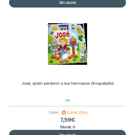
Sin stock
José, quien perdonó a sus hermanos (troquelado)
MH
7,99€
0,40€ (5%)
7,59€
Stock: 0