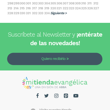
298
299
300
301
302
303
304
305
306
307
308
309
310
311
312
313
314
315
316
317
318
319
320
321
322
323
324
325
326
327
328
329
330
331
332
333
334
Siguiente >
Suscríbete al Newsletter y
¡entérate
de las novedades!
Quiero recibirlo
Visita nuestra tienda