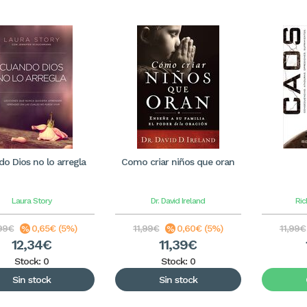
o Dios no lo arregla
Como criar niños que oran
Laura Story
Dr. David Ireland
Ric
99€
0,65€ (5%)
11,99€
0,60€ (5%)
11,99€
12,34€
11,39€
Stock: 0
Stock: 0
Sin stock
Sin stock