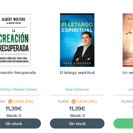
reación Recuperada
El letargo espiritual
Un ver
 Wolters
Michael Goheen
Hank Kunneman
Jos
99€
0,60€ (5%)
11,99€
0,60€ (5%)
13,99€
11,39€
11,39€
Stock: 0
Stock: 0
Sin stock
Sin stock