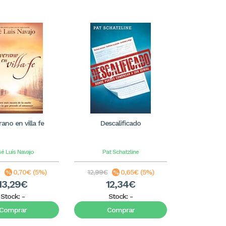
ano en villa fe
Descalificado
é Luís Navajo
Pat Schatzline
0,70€ (5%)
12,99€
0,65€ (5%)
13,29€
12,34€
Stock:
-
Stock:
-
Comprar
Comprar