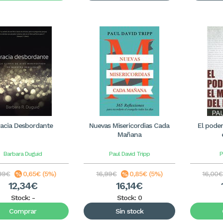
acia Desbordante
Nuevas Misericordias Cada
El poder
Mañana
Barbara Duguid
Paul David Tripp
P
99€
0,65€ (5%)
16,99€
0,85€ (5%)
16,00€
12,34€
16,14€
Stock:
-
Stock: 0
Comprar
Sin stock