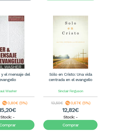
 y el mensaje del
Sólo en Cristo: Una vida
evangelio
centrada en el evangelio
aul Washer
Sinclair Ferguson
0,80€ (5%)
13,50€
0,67€ (5%)
15,20€
12,82€
Stock:
-
Stock:
-
Comprar
Comprar