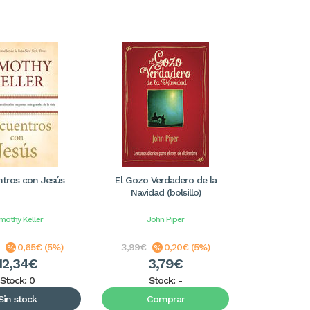
tros con Jesús
El Gozo Verdadero de la
Navidad (bolsillo)
mothy Keller
John Piper
0,65€ (5%)
3,99€
0,20€ (5%)
12,34€
3,79€
Stock: 0
Stock:
-
Sin stock
Comprar