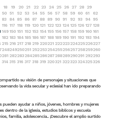
18
19
20
21
22
23
24
25
26
27
28
29
50
51
52
53
54
55
56
57
58
59
60
61
62
83
84
85
86
87
88
89
90
91
92
93
94
95
116
117
118
119
120
121
122
123
124
125
126
127
128
8
149
150
151
152
153
154
155
156
157
158
159
160
161
182
183
184
185
186
187
188
189
190
191
192
193
194
4
215
216
217
218
219
220
221
222
223
224
225
226
227
7
248
249
250
251
252
253
254
255
256
257
258
259
260
0
281
282
283
284
285
286
287
288
289
290
291
292
293
314
315
316
317
318
319
320
321
322
323
324
325
326
compartido su visión de personajes y situaciones que
bservando la vida secular y eclesial han ido preparando
ros pueden ayudar a niños, jóvenes, hombres y mujeres
dentro de la iglesia, estudios bíblicos y escuela
s, familia, adolescencia... ¡Descubre el amplio surtido