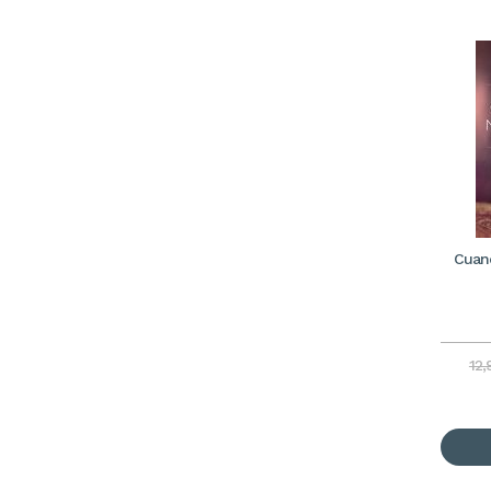
Cuand
12,