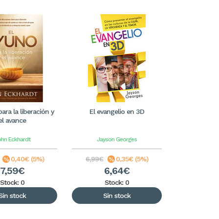
ara la liberación y
El evangelio en 3D
el avance
ohn Eckhardt
Jayson Georges
0,40€ (5%)
6,99€
0,35€ (5%)
7,59€
6,64€
Stock: 0
Stock: 0
Sin stock
Sin stock