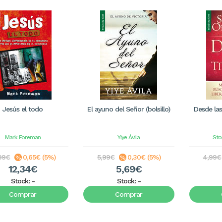
Jesús el todo
El ayuno del Señor (bolsillo)
Desde las 
Mark Foreman
Yiye Ávila
Sto
99€
0,65€ (5%)
5,99€
0,30€ (5%)
4,99€
12,34€
5,69€
Stock:
-
Stock:
-
Comprar
Comprar