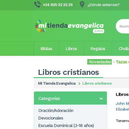
+34 935 32 32 35
¿Dónde estamos?
Biblias
Libros
Regalos
Choll
Novedades
-
Tazas 
Libros cristianos
Mi Tienda Evangelica
Libros cristianos
Libros
Categorías
John M
Elizabe
Oración/Adoración
Devocionales
Tenemo
Escuela Dominical (3-18 años)