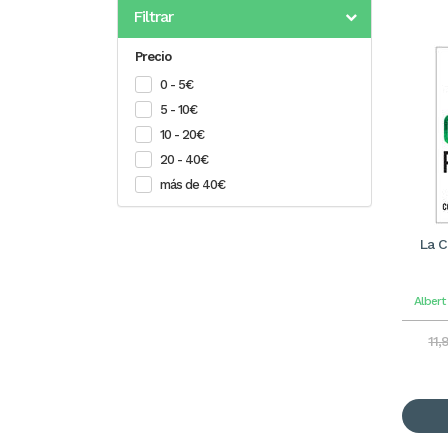
Filtrar
Precio
0 - 5€
5 - 10€
10 - 20€
20 - 40€
más de 40€
La C
Albert
11,