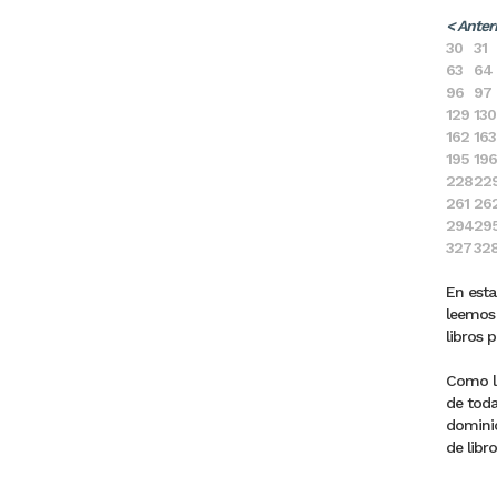
< Anter
30
31
63
64
96
97
129
130
162
163
195
196
228
22
261
26
294
29
327
32
En esta
leemos 
libros 
Como la
de toda
dominic
de libro