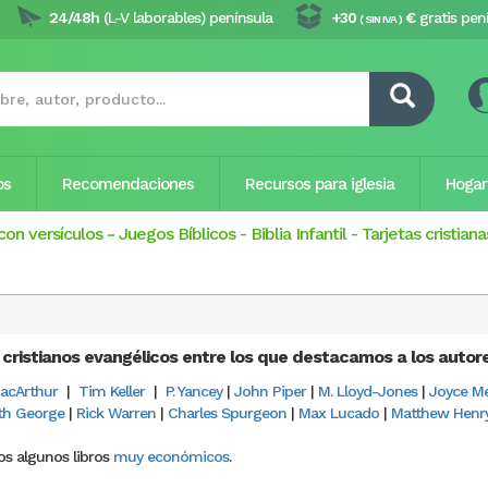
24/48h
(L-V laborables) península
+30
€
gratis pen
( SIN IVA )
os
Recomendaciones
Recursos para iglesia
Hogar
con versículos
-
Juegos Bíblicos
-
Biblia Infantil
-
Tarjetas cristiana
 cristianos evangélicos entre los que destacamos a los autor
acArthur
|
Tim Keller
|
P. Yancey
|
John Piper
|
M. Lloyd-Jones
|
Joyce M
th George
|
Rick Warren
|
Charles Spurgeon
|
Max Lucado
|
Matthew Henr
s algunos libros
muy económicos
.