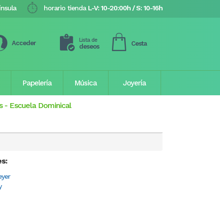
ínsula
horario tienda
L-V: 10-20:00h / S: 10-16h
Lista de
Acceder
Cesta
deseos
Papelería
Música
Joyería
s
-
Escuela Dominical
es:
eyer
y