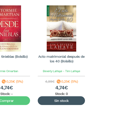
tinieblas (Bolsillo)
Acto matrimonial después de
los 40 (Bolsillo)
rmie Omartian
Beverly LaHaye - Tim LaHaye
0,25€ (5%)
4,99€
0,25€ (5%)
4,74€
4,74€
Stock:
-
Stock: 0
Comprar
Sin stock