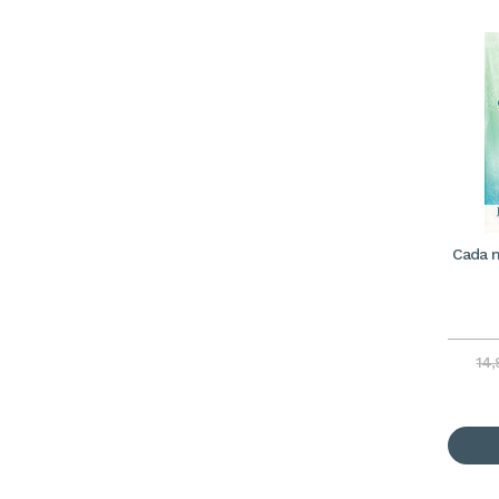
Cada m
14