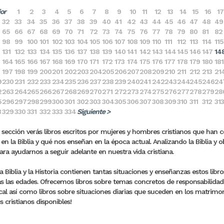
ior
1
2
3
4
5
6
7
8
9
10
11
12
13
14
15
16
17
32
33
34
35
36
37
38
39
40
41
42
43
44
45
46
47
48
49
65
66
67
68
69
70
71
72
73
74
75
76
77
78
79
80
81
82
98
99
100
101
102
103
104
105
106
107
108
109
110
111
112
113
114
115
131
132
133
134
135
136
137
138
139
140
141
142
143
144
145
146
147
14
164
165
166
167
168
169
170
171
172
173
174
175
176
177
178
179
180
181
197
198
199
200
201
202
203
204
205
206
207
208
209
210
211
212
213
21
9
230
231
232
233
234
235
236
237
238
239
240
241
242
243
244
245
246
24
2
263
264
265
266
267
268
269
270
271
272
273
274
275
276
277
278
279
28
5
296
297
298
299
300
301
302
303
304
305
306
307
308
309
310
311
312
313
8
329
330
331
332
333
334
Siguiente >
 sección verás libros escritos por mujeres y hombres cristianos que han 
en la Biblia y qué nos enseñan en la época actual. Analizando la Biblia y o
para ayudarnos a seguir adelante en nuestra vida cristiana.
 Biblia y la Historia contienen tantas situaciones y enseñanzas estos lib
s las edades. Ofrecemos libros sobre temas concretos de responsabilidades 
al así como libros sobre situaciones diarias que suceden en los matrimonio
s cristianos disponibles!