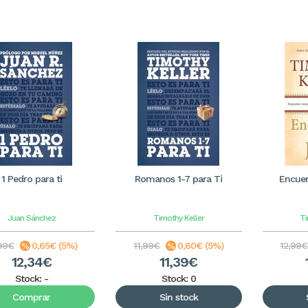
1 Pedro para ti
Romanos 1-7 para Ti
Encuen
Juan Sánchez
Timothy Keller
Ti
99€
0,65€ (5%)
11,99€
0,60€ (5%)
12,99€
12,34€
11,39€
Stock:
-
Stock: 0
Comprar
Sin stock