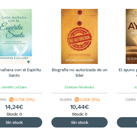
añana con el Espíritu
Biografía no autorizada de un
El ayuno p
Santo
líder
Jennifer LeClaire
Esteban Fernández
J
,99€
0,75€ (5%)
10,99€
0,55€ (5%)
7,99€
14,24€
10,44€
Stock: 0
Stock: 0
Sin stock
Sin stock