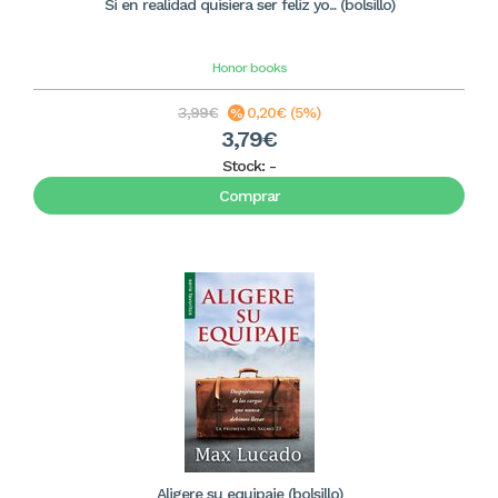
Si en realidad quisiera ser feliz yo... (bolsillo)
Honor books
3,99€
0,20€ (5%)
3,79€
Stock:
-
Comprar
Aligere su equipaje (bolsillo)