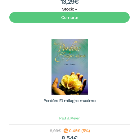
13,29€
Stock:
-
Comprar
Perdón: El milagro máximo
Paul J. Meyer
8,99€
0,45€ (5%)
8,54€