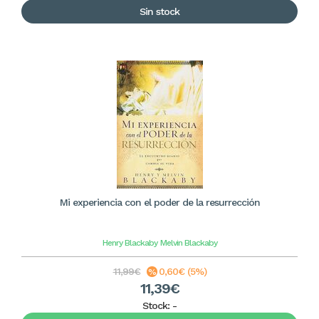
Sin stock
Mi experiencia con el poder de la resurrección
Henry Blackaby
Melvin Blackaby
11,99€
0,60€ (5%)
11,39€
Stock:
-