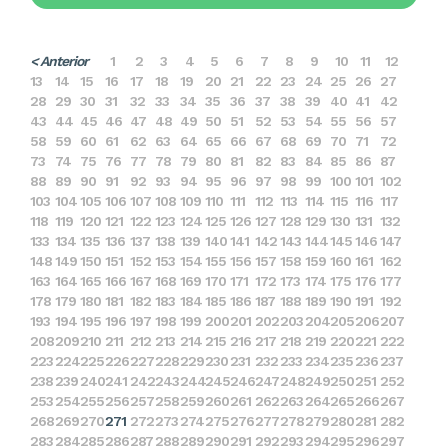
< Anterior
1
2
3
4
5
6
7
8
9
10
11
12
13
14
15
16
17
18
19
20
21
22
23
24
25
26
27
28
29
30
31
32
33
34
35
36
37
38
39
40
41
42
43
44
45
46
47
48
49
50
51
52
53
54
55
56
57
58
59
60
61
62
63
64
65
66
67
68
69
70
71
72
73
74
75
76
77
78
79
80
81
82
83
84
85
86
87
88
89
90
91
92
93
94
95
96
97
98
99
100
101
102
103
104
105
106
107
108
109
110
111
112
113
114
115
116
117
118
119
120
121
122
123
124
125
126
127
128
129
130
131
132
133
134
135
136
137
138
139
140
141
142
143
144
145
146
147
148
149
150
151
152
153
154
155
156
157
158
159
160
161
162
163
164
165
166
167
168
169
170
171
172
173
174
175
176
177
178
179
180
181
182
183
184
185
186
187
188
189
190
191
192
193
194
195
196
197
198
199
200
201
202
203
204
205
206
207
208
209
210
211
212
213
214
215
216
217
218
219
220
221
222
223
224
225
226
227
228
229
230
231
232
233
234
235
236
237
238
239
240
241
242
243
244
245
246
247
248
249
250
251
252
253
254
255
256
257
258
259
260
261
262
263
264
265
266
267
268
269
270
271
272
273
274
275
276
277
278
279
280
281
282
283
284
285
286
287
288
289
290
291
292
293
294
295
296
297