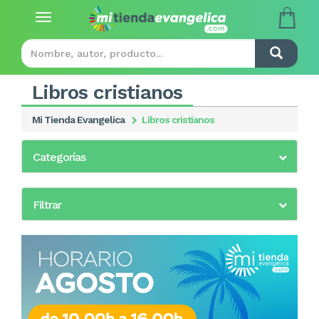
Toggle
navigation
Libros cristianos
Mi Tienda Evangelica
Libros cristianos
Categorías
Filtrar