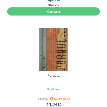
Stock:
-
Comprar
Porque...
Greg Laurie
14,99€
0,75€ (5%)
14,24€