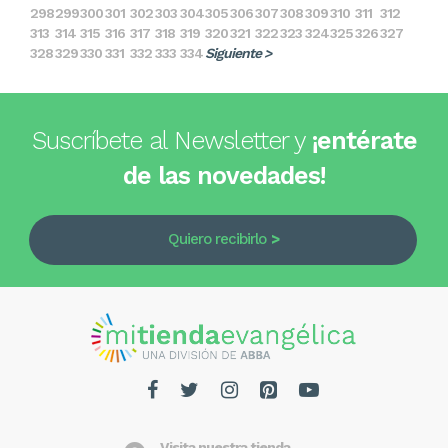
298
299
300
301
302
303
304
305
306
307
308
309
310
311
312
313
314
315
316
317
318
319
320
321
322
323
324
325
326
327
328
329
330
331
332
333
334
Siguiente >
Suscríbete al Newsletter y
¡entérate
de las novedades!
Quiero recibirlo
Visita nuestra tienda