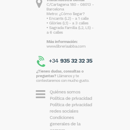
C/Cartagena 180 - 08013 -
Barcelona
Metro: ¿Cómo llegar?
• Encants (L2) - a 1 calle
• Glòries (L1) - a 3 calles
• Sagrada Familia (L2, L5) -
a 6 calles
Más información:
www.libreriaabba.com
+34
935 32 32 35
¿Tienes dudas, consultas o
preguntas?
Llámanos y te
contestaremos con mucho gusto.
Quiénes somos
Política de privacidad
Política de privacidad
redes sociales
Condiciones
generales de la