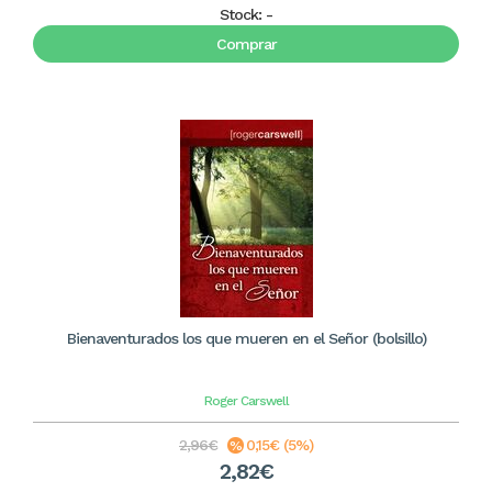
Stock:
-
Comprar
Bienaventurados los que mueren en el Señor (bolsillo)
Roger Carswell
2,96€
0,15€ (5%)
2,82€