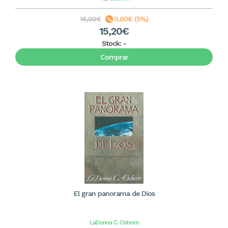
16,00€
0,80€ (5%)
15,20€
Stock:
-
Comprar
El gran panorama de Dios
LaDonna C. Osborn