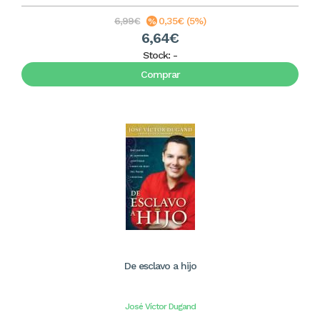
6,99€
0,35€ (5%)
6,64€
Stock:
-
Comprar
De esclavo a hijo
José Víctor Dugand