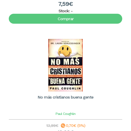
7,59€
Stock:
-
Comprar
No más cristianos buena gente
Paul Coughlin
13,99€
0,70€ (5%)