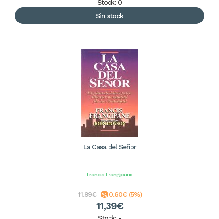
Stock: 0
Sin stock
La Casa del Señor
Francis Frangipane
11,99€
0,60€ (5%)
11,39€
Stock:
-