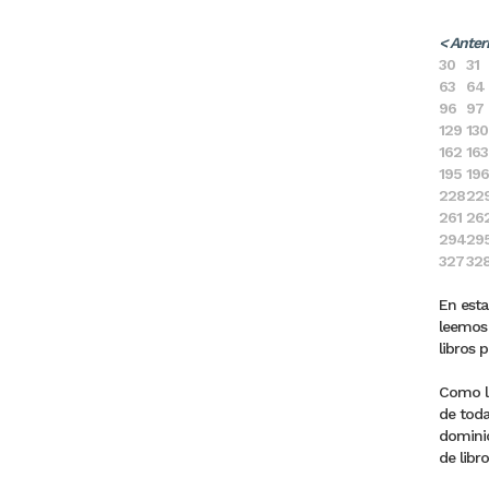
< Anter
30
31
63
64
96
97
129
130
162
163
195
196
228
22
261
26
294
29
327
32
En esta
leemos 
libros 
Como la
de toda
dominic
de libro