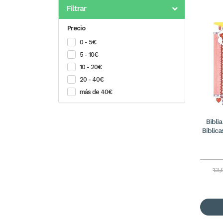
Filtrar
Precio
0 - 5€
5 - 10€
10 - 20€
20 - 40€
más de 40€
Bibli
Bíblica
13,