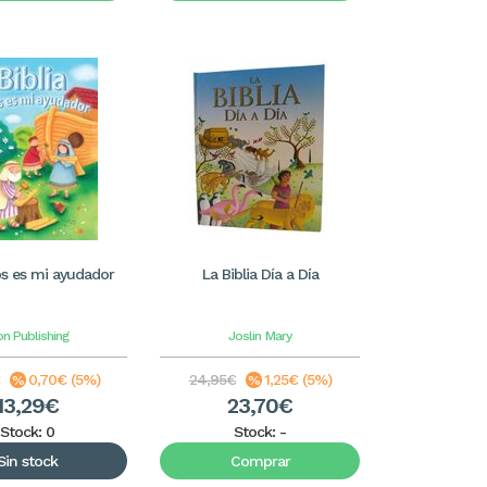
ios es mi ayudador
La Biblia Día a Día
on Publishing
Joslin
Mary
0,70€ (5%)
24,95€
1,25€ (5%)
13,29€
23,70€
Stock: 0
Stock:
-
Sin stock
Comprar