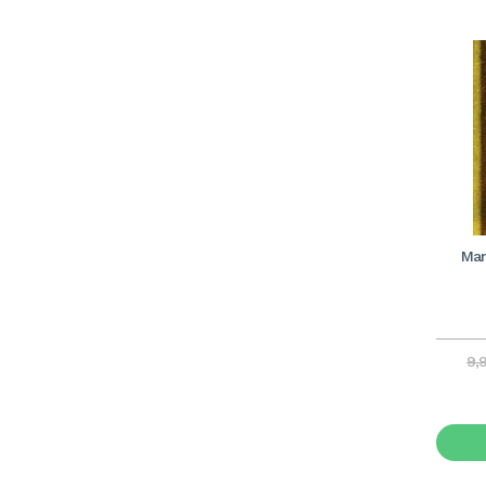
Man
9,