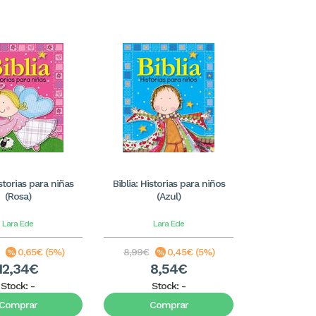
istorias para niñas
Biblia: Historias para niños
(Rosa)
(Azul)
Lara Ede
Lara Ede
0,65€ (5%)
8,99€
0,45€ (5%)
12,34€
8,54€
Stock:
-
Stock:
-
Comprar
Comprar