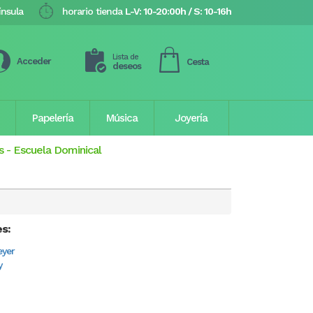
ínsula
horario tienda
L-V: 10-20:00h / S: 10-16h
Lista de
Acceder
Cesta
deseos
Papelería
Música
Joyería
s
-
Escuela Dominical
es:
eyer
y