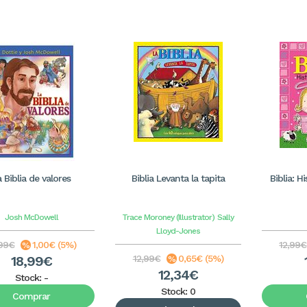
 Biblia de valores
Biblia Levanta la tapita
Biblia: H
Josh McDowell
Trace Moroney (Illustrator)
Sally
Lloyd-Jones
,99€
1,00€ (5%)
12,99€
18,99€
12,99€
0,65€ (5%)
12,34€
Stock:
-
Stock: 0
Comprar