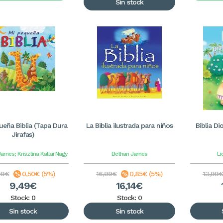
Sin stock
ueña Biblia (Tapa Dura
La Biblia ilustrada para niños
Biblia D
Jirafas)
ames; Krisztina Kallai Nagy
Bethan James
Li
99€
0,50€ (5%)
16,99€
0,85€ (5%)
13,99€
9,49€
16,14€
Stock: 0
Stock: 0
Sin stock
Sin stock