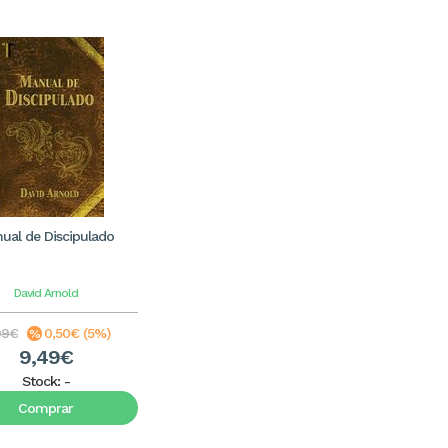
ual de Discipulado
David Arnold
99€
0,50€ (5%)
9,49€
Stock:
-
Comprar