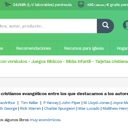
24/48h
(L-V laborables) península
+30
€
gratis pen
( SIN IVA )
os
Recomendaciones
Recursos para iglesia
Hogar
con versículos
-
Juegos Bíblicos
-
Biblia Infantil
-
Tarjetas cristiana
 cristianos evangélicos entre los que destacamos a los autor
acArthur
|
Tim Keller
|
P. Yancey
|
John Piper
|
M. Lloyd-Jones
|
Joyce M
th George
|
Rick Warren
|
Charles Spurgeon
|
Max Lucado
|
Matthew Henr
s algunos libros
muy económicos
.