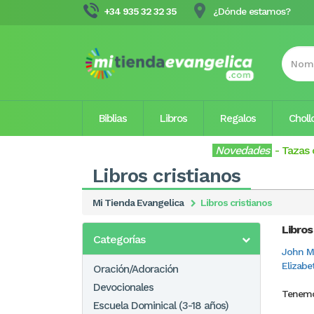
+34 935 32 32 35
¿Dónde estamos?
Biblias
Libros
Regalos
Choll
Novedades
-
Tazas 
Libros cristianos
Mi Tienda Evangelica
Libros cristianos
Libros
Categorías
John M
Elizabe
Oración/Adoración
Devocionales
Tenemo
Escuela Dominical (3-18 años)