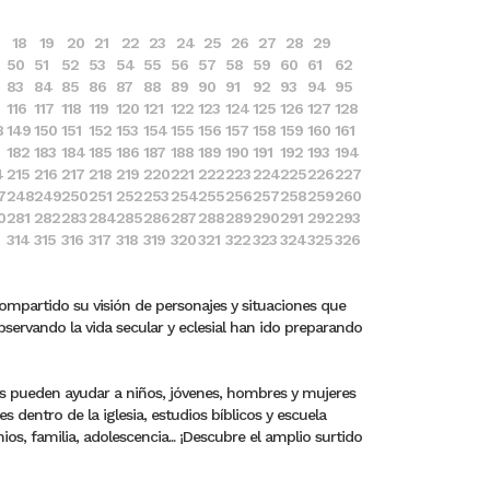
18
19
20
21
22
23
24
25
26
27
28
29
50
51
52
53
54
55
56
57
58
59
60
61
62
83
84
85
86
87
88
89
90
91
92
93
94
95
116
117
118
119
120
121
122
123
124
125
126
127
128
8
149
150
151
152
153
154
155
156
157
158
159
160
161
182
183
184
185
186
187
188
189
190
191
192
193
194
4
215
216
217
218
219
220
221
222
223
224
225
226
227
7
248
249
250
251
252
253
254
255
256
257
258
259
260
0
281
282
283
284
285
286
287
288
289
290
291
292
293
314
315
316
317
318
319
320
321
322
323
324
325
326
compartido su visión de personajes y situaciones que
bservando la vida secular y eclesial han ido preparando
ros pueden ayudar a niños, jóvenes, hombres y mujeres
dentro de la iglesia, estudios bíblicos y escuela
s, familia, adolescencia... ¡Descubre el amplio surtido