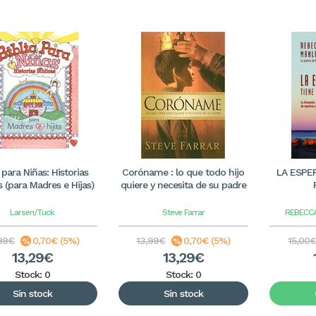
a para Niñas: Historias
Coróname : lo que todo hijo
LA ESPE
s (para Madres e Hijas)
quiere y necesita de su padre
Larsen/Tuck
Steve Farrar
REBECC
99€
0,70€ (5%)
13,99€
0,70€ (5%)
15,00€
13,29€
13,29€
Stock: 0
Stock: 0
Sin stock
Sin stock