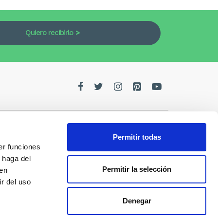
Quiero recibirlo
Permitir todas
er funciones
edes
 haga del
Permitir la selección
den
de la
r del uso
Denegar
s