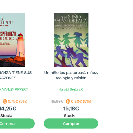
RANZA TIENE SUS
Un niño los pastoreará. niñez,
RAZONES
teología y misión
A MANLEY PIPPERT
Harold Segura C
0,75€ (5%)
15,98€
0,80€ (5%)
14,25€
15,18€
Stock:
-
Stock:
-
Comprar
Comprar