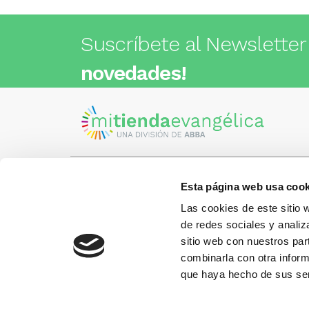
Suscríbete al Newsletter
novedades!
Esta página web usa cook
Visita nuestra tienda
C/Cartagena 180 - 08013 -
Las cookies de este sitio 
Barcelona
Metro: ¿Cómo llegar?
de redes sociales y analiz
¿Tienes
• Encants (L2) - a 1 calle
Llámano
sitio web con nuestros par
• Glòries (L1) - a 3 calles
gusto.
• Sagrada Familia (L2, L5) - a 6
combinarla con otra inform
calles
que haya hecho de sus ser
Más información:
www.libreriaabba.com