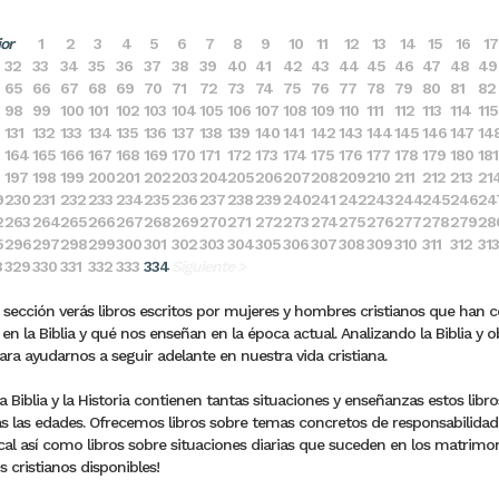
ior
1
2
3
4
5
6
7
8
9
10
11
12
13
14
15
16
17
32
33
34
35
36
37
38
39
40
41
42
43
44
45
46
47
48
49
65
66
67
68
69
70
71
72
73
74
75
76
77
78
79
80
81
82
98
99
100
101
102
103
104
105
106
107
108
109
110
111
112
113
114
115
131
132
133
134
135
136
137
138
139
140
141
142
143
144
145
146
147
14
164
165
166
167
168
169
170
171
172
173
174
175
176
177
178
179
180
181
197
198
199
200
201
202
203
204
205
206
207
208
209
210
211
212
213
21
9
230
231
232
233
234
235
236
237
238
239
240
241
242
243
244
245
246
24
2
263
264
265
266
267
268
269
270
271
272
273
274
275
276
277
278
279
28
5
296
297
298
299
300
301
302
303
304
305
306
307
308
309
310
311
312
313
8
329
330
331
332
333
334
Siguiente >
 sección verás libros escritos por mujeres y hombres cristianos que han 
en la Biblia y qué nos enseñan en la época actual. Analizando la Biblia y o
para ayudarnos a seguir adelante en nuestra vida cristiana.
 Biblia y la Historia contienen tantas situaciones y enseñanzas estos lib
s las edades. Ofrecemos libros sobre temas concretos de responsabilidades 
al así como libros sobre situaciones diarias que suceden en los matrimonio
s cristianos disponibles!