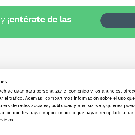
 y
¡entérate de las
ies
Quiénes somos
+34
935 32 32 35
Política de privacidad
web se usan para personalizar el contenido y los anuncios, ofrec
Política de privacidad r
ar el tráfico. Además, compartimos información sobre el uso que
 dudas, consultas o preguntas?
sociales
s y te contestaremos con mucho
tners de redes sociales, publicidad y análisis web, quienes pue
Condiciones generales 
ación que les haya proporcionado o que hayan recopilado a parti
compra
vicios.
Blog
Cambios y devolucione