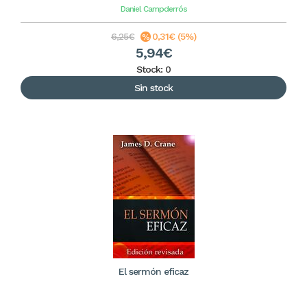
Daniel Campderrós
6,25€
0,31€ (5%)
5,94€
Stock: 0
Sin stock
El sermón eficaz