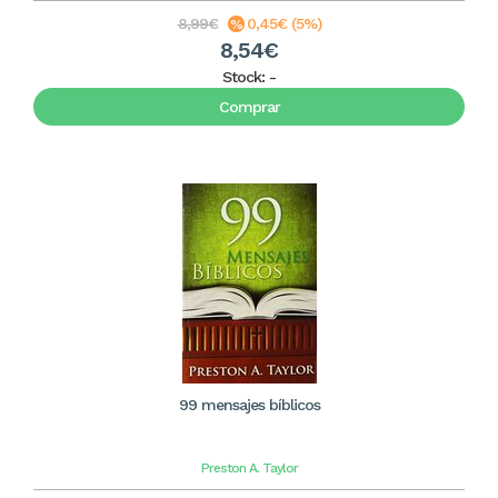
8,99€
0,45€ (5%)
8,54€
Stock:
-
Comprar
99 mensajes bíblicos
Preston A. Taylor