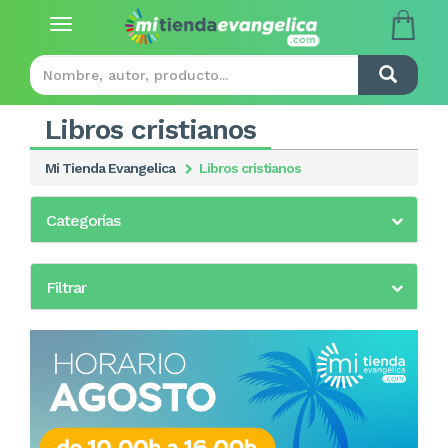
Toggle
navigation
Libros cristianos
Mi Tienda Evangelica
Libros cristianos
Categorías
Filtrar