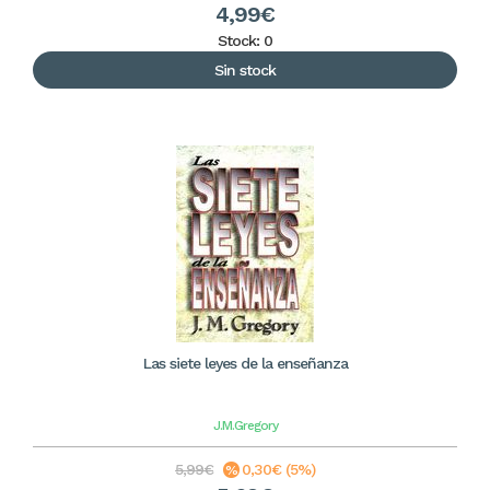
4,99€
Stock: 0
Sin stock
Las siete leyes de la enseñanza
J.M.Gregory
5,99€
0,30€ (5%)