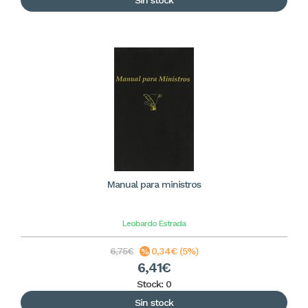
Sin stock
Manual para ministros
Leobardo Estrada
6,75€
0,34€ (5%)
6,41€
Stock: 0
Sin stock