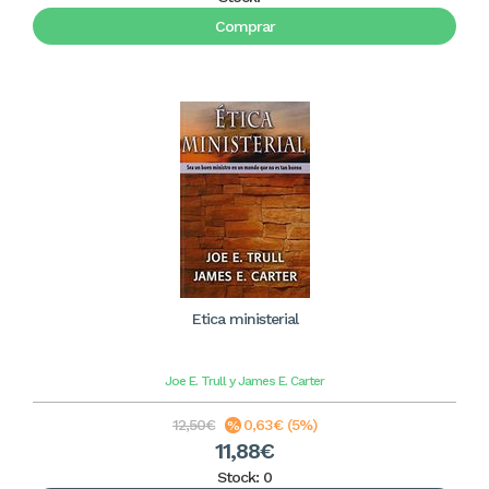
Comprar
Etica ministerial
Joe E. Trull y James E. Carter
12,50€
0,63€ (5%)
11,88€
Stock: 0