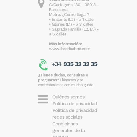
C/Cartagena 180 - 08013 -
Barcelona
Metro: ¿Cómo llegar?
• Encants (L2) - a 1 calle
• Glòries (L1) - a 3 calles
• Sagrada Familia (L2, L5) -
a 6 calles
Más información:
www.libreriaabba.com
+34
935 32 32 35
¿Tienes dudas, consultas o
preguntas?
Llámanos y te
contestaremos con mucho gusto.
Quiénes somos
Política de privacidad
Política de privacidad
redes sociales
Condiciones
generales de la