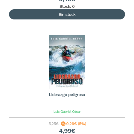
Stock: 0
Sin stock
Liderazgo peligroso
Luis Gabriel César
5,25€
0,26€ (5%)
4,99€