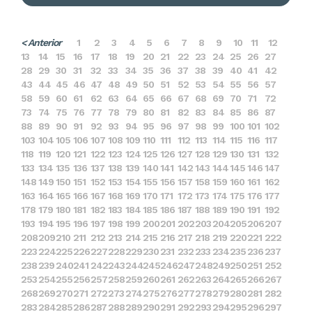
< Anterior
1
2
3
4
5
6
7
8
9
10
11
12
13
14
15
16
17
18
19
20
21
22
23
24
25
26
27
28
29
30
31
32
33
34
35
36
37
38
39
40
41
42
43
44
45
46
47
48
49
50
51
52
53
54
55
56
57
58
59
60
61
62
63
64
65
66
67
68
69
70
71
72
73
74
75
76
77
78
79
80
81
82
83
84
85
86
87
88
89
90
91
92
93
94
95
96
97
98
99
100
101
102
103
104
105
106
107
108
109
110
111
112
113
114
115
116
117
118
119
120
121
122
123
124
125
126
127
128
129
130
131
132
133
134
135
136
137
138
139
140
141
142
143
144
145
146
147
148
149
150
151
152
153
154
155
156
157
158
159
160
161
162
163
164
165
166
167
168
169
170
171
172
173
174
175
176
177
178
179
180
181
182
183
184
185
186
187
188
189
190
191
192
193
194
195
196
197
198
199
200
201
202
203
204
205
206
207
208
209
210
211
212
213
214
215
216
217
218
219
220
221
222
223
224
225
226
227
228
229
230
231
232
233
234
235
236
237
238
239
240
241
242
243
244
245
246
247
248
249
250
251
252
253
254
255
256
257
258
259
260
261
262
263
264
265
266
267
268
269
270
271
272
273
274
275
276
277
278
279
280
281
282
283
284
285
286
287
288
289
290
291
292
293
294
295
296
297