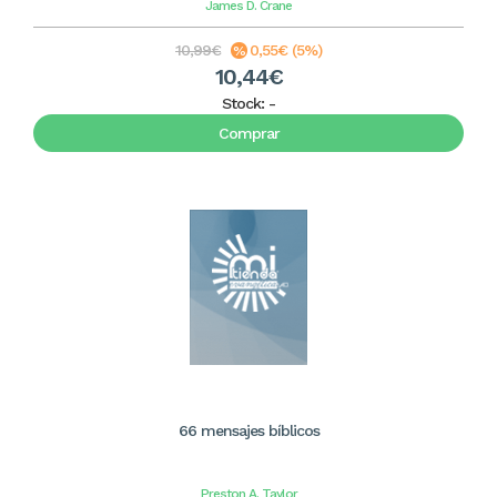
James D. Crane
10,99€
0,55€ (5%)
10,44€
Stock:
-
Comprar
66 mensajes bíblicos
Preston A. Taylor