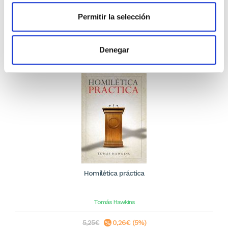
9,39€
Permitir la selección
Stock:
-
Comprar
Denegar
Homilética práctica
Tomás Hawkins
5,25€
0,26€ (5%)