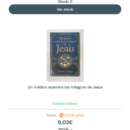
Stock: 0
Sin stock
Un médico examina los milagros de Jesús
Roberto Estévez
9,50€
0,47€ (5%)
9,02€
Stock:
-