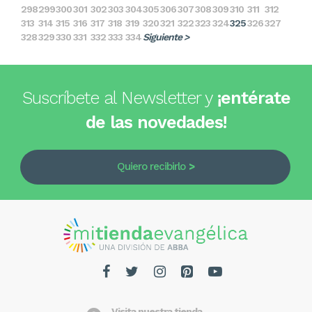
298
299
300
301
302
303
304
305
306
307
308
309
310
311
312
313
314
315
316
317
318
319
320
321
322
323
324
325
326
327
328
329
330
331
332
333
334
Siguiente >
Suscríbete al Newsletter y
¡entérate
de las novedades!
Quiero recibirlo
Visita nuestra tienda