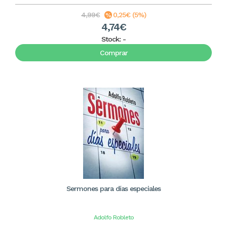
4,99€
0,25€ (5%)
4,74€
Stock:
-
Comprar
Sermones para días especiales
Adolfo Robleto