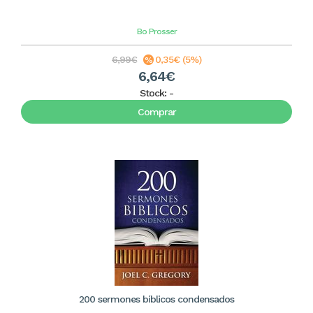
Bo Prosser
6,99€
0,35€ (5%)
6,64€
Stock:
-
Comprar
200 sermones bíblicos condensados