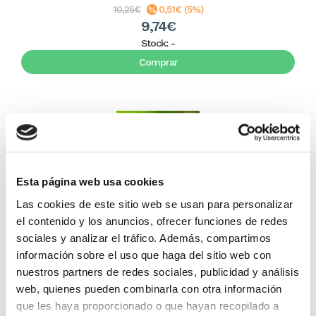
10,25€
0,51€ (5%)
9,74€
Stock:
-
Comprar
Esta página web usa cookies
Las cookies de este sitio web se usan para personalizar
el contenido y los anuncios, ofrecer funciones de redes
sociales y analizar el tráfico. Además, compartimos
Cómo sembrar iglesias en el siglo XXI
información sobre el uso que haga del sitio web con
nuestros partners de redes sociales, publicidad y análisis
web, quienes pueden combinarla con otra información
Daniel R. Sánchez
que les haya proporcionado o que hayan recopilado a