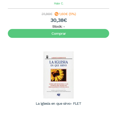
Hale
C.
31,98€
1,60€ (5%)
30,38€
Stock:
-
Comprar
La iglesia en que sirvo- FLET