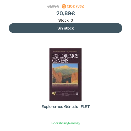
21,99€
1,10€ (5%)
20,89€
Stock: 0
Sin stock
Exploremos Génesis -FLET
Edersheim/Ramsay