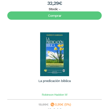
32,29€
Stock:
-
Comprar
La predicación bíblica
Robinson Haddon W
18,99€
0,95€ (5%)