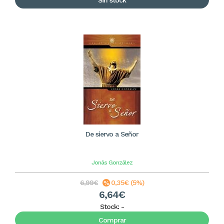
Sin stock
De siervo a Señor
Jonás González
6,99€
0,35€ (5%)
6,64€
Stock:
-
Comprar