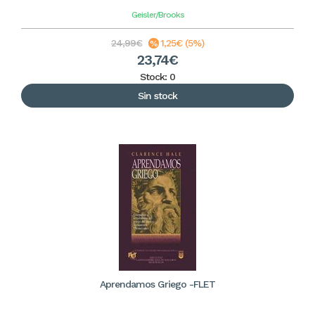
Geisler/Brooks
24,99€
1,25€ (5%)
23,74€
Stock: 0
Sin stock
Aprendamos Griego -FLET