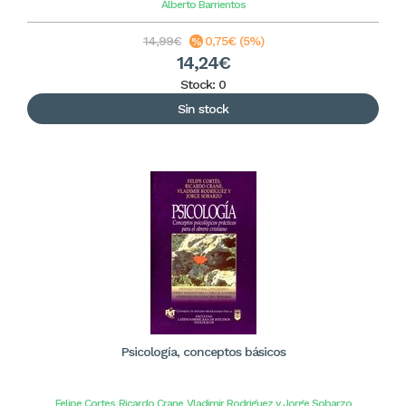
Alberto Barrientos
14,99€
0,75€ (5%)
14,24€
Stock: 0
Sin stock
Psicología, conceptos básicos
Felipe Cortes
Ricardo Crane
Vladimir Rodriguez y Jorge Sobarzo