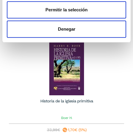
13,29€
Permitir la selección
Stock:
-
Comprar
Denegar
Historia de la iglesia primitiva
Boer
H.
33,99€
1,70€ (5%)