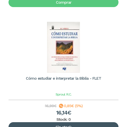
Comprar
Cómo estudiar e interpretar la Biblia - FLET
Sproul
R.C.
16,99€
0,85€ (5%)
16,14€
Stock: 0