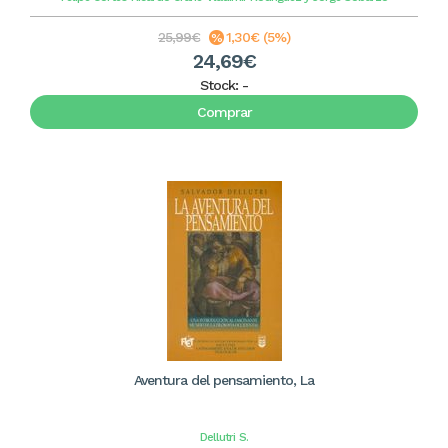
25,99€
1,30€ (5%)
24,69€
Stock:
-
Comprar
Aventura del pensamiento, La
Dellutri
S.