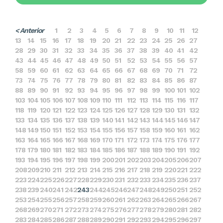
< Anterior
1
2
3
4
5
6
7
8
9
10
11
12
13
14
15
16
17
18
19
20
21
22
23
24
25
26
27
28
29
30
31
32
33
34
35
36
37
38
39
40
41
42
43
44
45
46
47
48
49
50
51
52
53
54
55
56
57
58
59
60
61
62
63
64
65
66
67
68
69
70
71
72
73
74
75
76
77
78
79
80
81
82
83
84
85
86
87
88
89
90
91
92
93
94
95
96
97
98
99
100
101
102
103
104
105
106
107
108
109
110
111
112
113
114
115
116
117
118
119
120
121
122
123
124
125
126
127
128
129
130
131
132
133
134
135
136
137
138
139
140
141
142
143
144
145
146
147
148
149
150
151
152
153
154
155
156
157
158
159
160
161
162
163
164
165
166
167
168
169
170
171
172
173
174
175
176
177
178
179
180
181
182
183
184
185
186
187
188
189
190
191
192
193
194
195
196
197
198
199
200
201
202
203
204
205
206
207
208
209
210
211
212
213
214
215
216
217
218
219
220
221
222
223
224
225
226
227
228
229
230
231
232
233
234
235
236
237
238
239
240
241
242
243
244
245
246
247
248
249
250
251
252
253
254
255
256
257
258
259
260
261
262
263
264
265
266
267
268
269
270
271
272
273
274
275
276
277
278
279
280
281
282
283
284
285
286
287
288
289
290
291
292
293
294
295
296
297