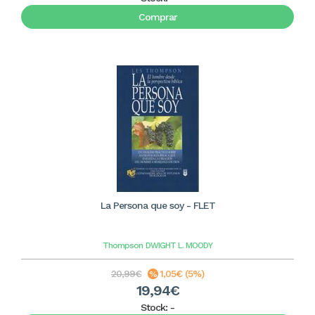
Comprar
La Persona que soy - FLET
Thompson
DWIGHT L. MOODY
20,99€
1,05€ (5%)
19,94€
Stock:
-