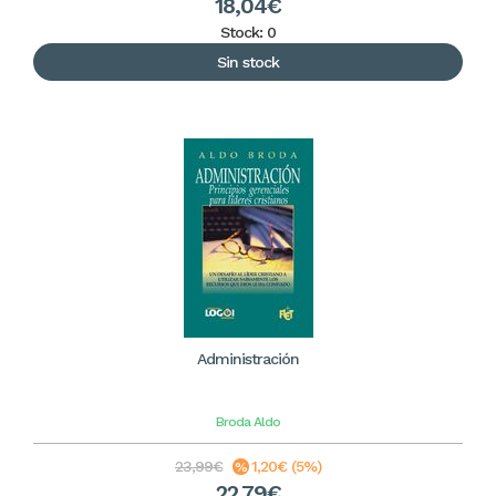
18,04€
Stock: 0
Sin stock
Administración
Broda Aldo
23,99€
1,20€ (5%)
22,79€