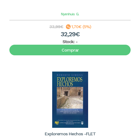
Nyenhuis
G.
33,99€
1,70€ (5%)
32,29€
Stock:
-
Comprar
Exploremos Hechos -FLET