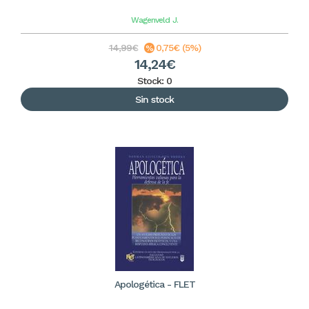
Wagenveld
J.
14,99€
0,75€ (5%)
14,24€
Stock: 0
Sin stock
Apologética - FLET