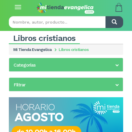
Toggle
navigation
Libros cristianos
Mi Tienda Evangelica
Libros cristianos
Categorías
Filtrar