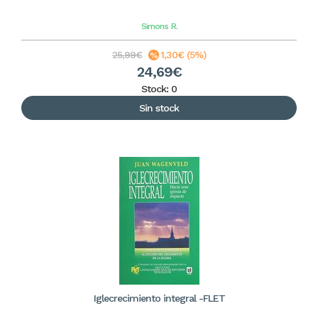
Simons
R.
25,99€
1,30€ (5%)
24,69€
Stock: 0
Sin stock
Iglecrecimiento integral -FLET