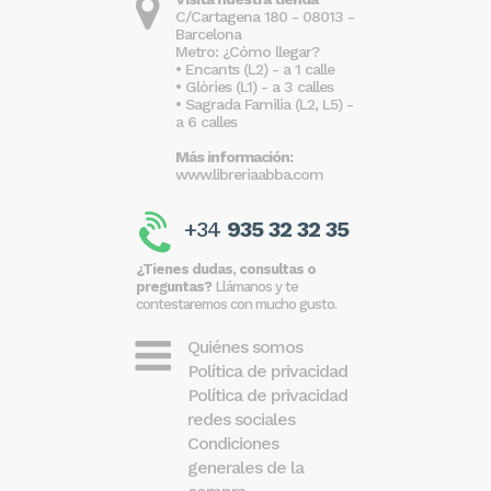
C/Cartagena 180 - 08013 -
Barcelona
Metro: ¿Cómo llegar?
• Encants (L2) - a 1 calle
• Glòries (L1) - a 3 calles
• Sagrada Familia (L2, L5) -
a 6 calles
Más información:
www.libreriaabba.com
+34
935 32 32 35
¿Tienes dudas, consultas o
preguntas?
Llámanos y te
contestaremos con mucho gusto.
Quiénes somos
Política de privacidad
Política de privacidad
redes sociales
Condiciones
generales de la