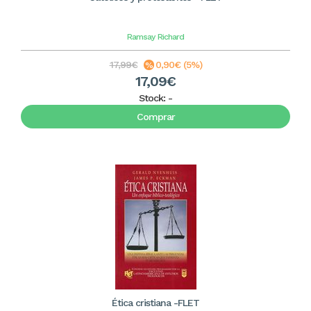
Ramsay
Richard
17,99€
0,90€ (5%)
17,09€
Stock:
-
Comprar
Ética cristiana -FLET