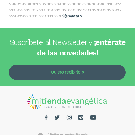
298
299
300
301
302
303
304
305
306
307
308
309
310
311
312
313
314
315
316
317
318
319
320
321
322
323
324
325
326
327
328
329
330
331
332
333
334
Siguiente >
Suscríbete al Newsletter y
¡entérate
de las novedades!
Quiero recibirlo
Visita nuestra tienda