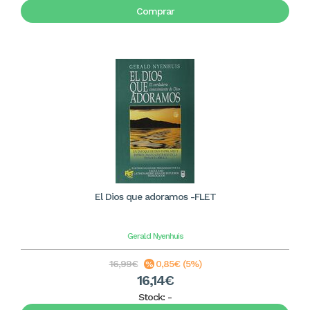
Comprar
El Dios que adoramos -FLET
Gerald Nyenhuis
16,99€
0,85€ (5%)
16,14€
Stock:
-