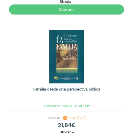
Stock:
-
Comprar
Familia desde una perspectiva bíblica
Thompson
DWIGHT L. MOODY
22,99€
1,15€ (5%)
21,84€
Stock:
-