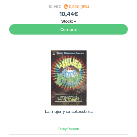
10,99€
0,55€ (5%)
10,44€
Stock:
-
Comprar
La mujer y su autoestima
Daisy Osborn