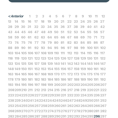
< Anterior
1
2
3
4
5
6
7
8
9
10
11
12
13
14
15
16
17
18
19
20
21
22
23
24
25
26
27
28
29
30
31
32
33
34
35
36
37
38
39
40
41
42
43
44
45
46
47
48
49
50
51
52
53
54
55
56
57
58
59
60
61
62
63
64
65
66
67
68
69
70
71
72
73
74
75
76
77
78
79
80
81
82
83
84
85
86
87
88
89
90
91
92
93
94
95
96
97
98
99
100
101
102
103
104
105
106
107
108
109
110
111
112
113
114
115
116
117
118
119
120
121
122
123
124
125
126
127
128
129
130
131
132
133
134
135
136
137
138
139
140
141
142
143
144
145
146
147
148
149
150
151
152
153
154
155
156
157
158
159
160
161
162
163
164
165
166
167
168
169
170
171
172
173
174
175
176
177
178
179
180
181
182
183
184
185
186
187
188
189
190
191
192
193
194
195
196
197
198
199
200
201
202
203
204
205
206
207
208
209
210
211
212
213
214
215
216
217
218
219
220
221
222
223
224
225
226
227
228
229
230
231
232
233
234
235
236
237
238
239
240
241
242
243
244
245
246
247
248
249
250
251
252
253
254
255
256
257
258
259
260
261
262
263
264
265
266
267
268
269
270
271
272
273
274
275
276
277
278
279
280
281
282
283
284
285
286
287
288
289
290
291
292
293
294
295
296
297