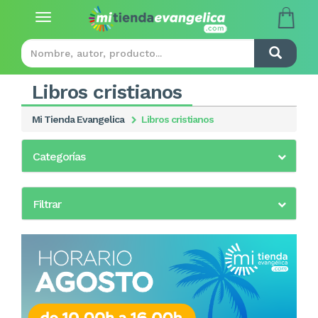
Toggle
navigation
Libros cristianos
Mi Tienda Evangelica
Libros cristianos
Categorías
Filtrar