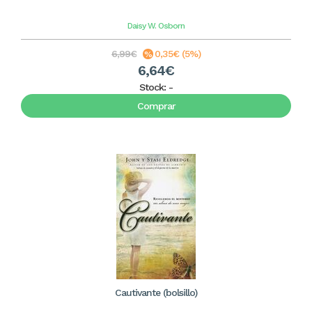
Daisy W. Osborn
6,99€
0,35€ (5%)
6,64€
Stock:
-
Comprar
Cautivante (bolsillo)