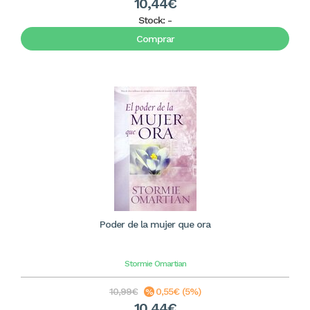
10,44€
Stock:
-
Comprar
Poder de la mujer que ora
Stormie Omartian
10,99€
0,55€ (5%)
10,44€