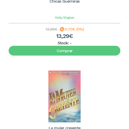
Chicas Guerreras
Holly Wagner
13,99€
0,70€ (5%)
13,29€
Stock:
-
Comprar
La mujer creyente