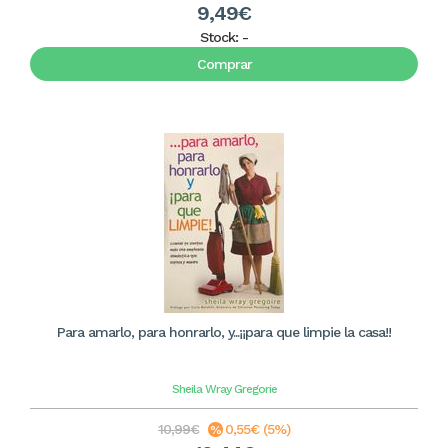
9,49€
Stock:
-
Comprar
Para amarlo, para honrarlo, y...¡¡para que limpie la casa!!
Sheila Wray Gregorie
10,99€
0,55€ (5%)