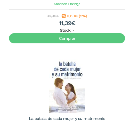
Shannon Ethridge
11,99€
0,60€ (5%)
11,39€
Stock:
-
Comprar
La batalla de cada mujer y su matrimonio