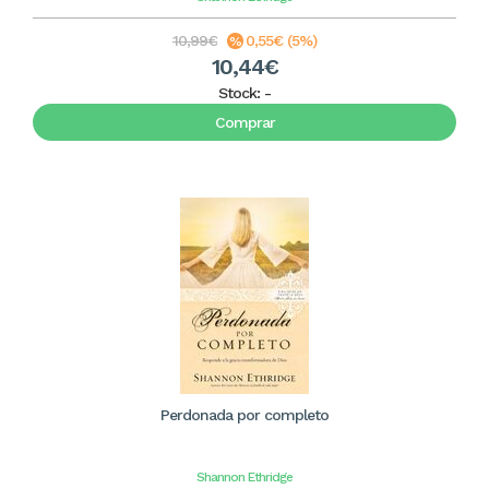
10,99€
0,55€ (5%)
10,44€
Stock:
-
Comprar
Perdonada por completo
Shannon Ethridge