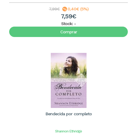
7,99€
0,40€ (5%)
7,59€
Stock:
-
Comprar
Bendecida por completo
Shannon Ethridge