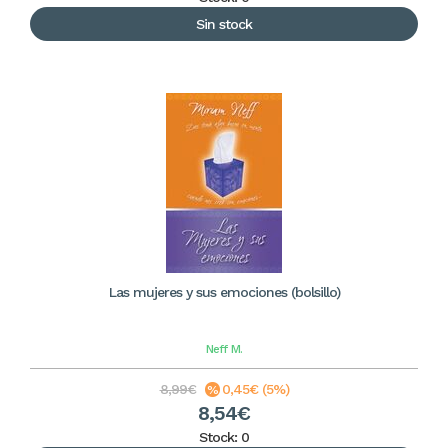
Sin stock
Las mujeres y sus emociones (bolsillo)
Neff
M.
8,99€
0,45€ (5%)
8,54€
Stock: 0