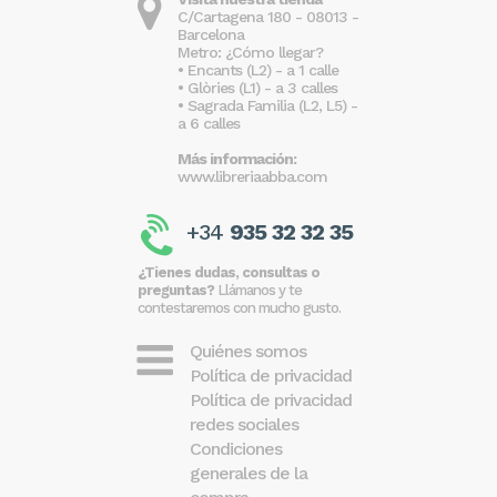
C/Cartagena 180 - 08013 -
Barcelona
Metro: ¿Cómo llegar?
• Encants (L2) - a 1 calle
• Glòries (L1) - a 3 calles
• Sagrada Familia (L2, L5) -
a 6 calles
Más información:
www.libreriaabba.com
+34
935 32 32 35
¿Tienes dudas, consultas o
preguntas?
Llámanos y te
contestaremos con mucho gusto.
Quiénes somos
Política de privacidad
Política de privacidad
redes sociales
Condiciones
generales de la