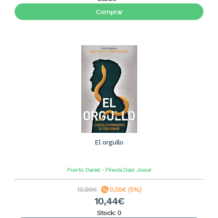
Comprar
El orgullo
Puerto
Daniel - Pineda Dale
Josué
10,99€
0,55€ (5%)
10,44€
Stock: 0