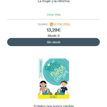
La mujer y la reforma
César Vidal
13,99€
0,70€ (5%)
13,29€
Stock: 0
Sin stock
El Reino que nunca cambia