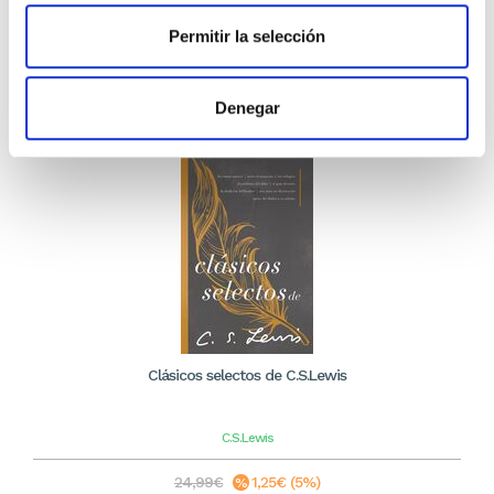
14,24€
Permitir la selección
Stock: 0
Sin stock
Denegar
Clásicos selectos de C.S.Lewis
C.S.Lewis
24,99€
1,25€ (5%)