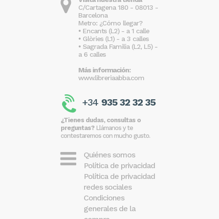
C/Cartagena 180 - 08013 -
Barcelona
Metro: ¿Cómo llegar?
• Encants (L2) - a 1 calle
• Glòries (L1) - a 3 calles
• Sagrada Familia (L2, L5) -
a 6 calles
Más información:
www.libreriaabba.com
+34
935 32 32 35
¿Tienes dudas, consultas o
preguntas?
Llámanos y te
contestaremos con mucho gusto.
Quiénes somos
Política de privacidad
Política de privacidad
redes sociales
Condiciones
generales de la