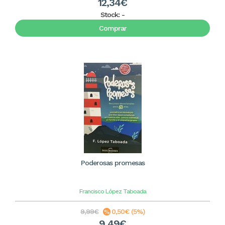
12,34€
Stock:
-
Comprar
Poderosas promesas
Francisco López Taboada
9,99€
0,50€ (5%)
9,49€