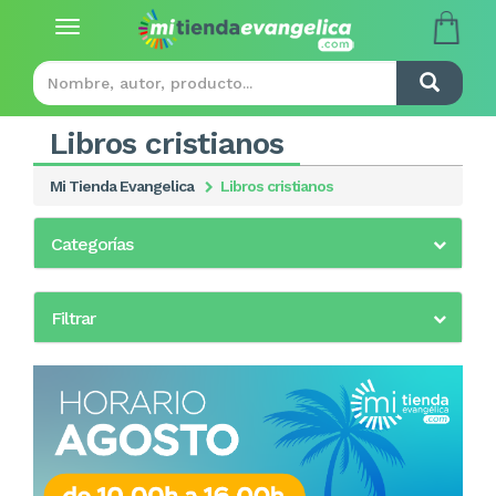
Toggle
navigation
Libros cristianos
Mi Tienda Evangelica
Libros cristianos
Categorías
Filtrar