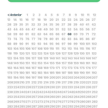
< Anterior
1
2
3
4
5
6
7
8
9
10
11
12
13
14
15
16
17
18
19
20
21
22
23
24
25
26
27
28
29
30
31
32
33
34
35
36
37
38
39
40
41
42
43
44
45
46
47
48
49
50
51
52
53
54
55
56
57
58
59
60
61
62
63
64
65
66
67
68
69
70
71
72
73
74
75
76
77
78
79
80
81
82
83
84
85
86
87
88
89
90
91
92
93
94
95
96
97
98
99
100
101
102
103
104
105
106
107
108
109
110
111
112
113
114
115
116
117
118
119
120
121
122
123
124
125
126
127
128
129
130
131
132
133
134
135
136
137
138
139
140
141
142
143
144
145
146
147
148
149
150
151
152
153
154
155
156
157
158
159
160
161
162
163
164
165
166
167
168
169
170
171
172
173
174
175
176
177
178
179
180
181
182
183
184
185
186
187
188
189
190
191
192
193
194
195
196
197
198
199
200
201
202
203
204
205
206
207
208
209
210
211
212
213
214
215
216
217
218
219
220
221
222
223
224
225
226
227
228
229
230
231
232
233
234
235
236
237
238
239
240
241
242
243
244
245
246
247
248
249
250
251
252
253
254
255
256
257
258
259
260
261
262
263
264
265
266
267
268
269
270
271
272
273
274
275
276
277
278
279
280
281
282
283
284
285
286
287
288
289
290
291
292
293
294
295
296
297