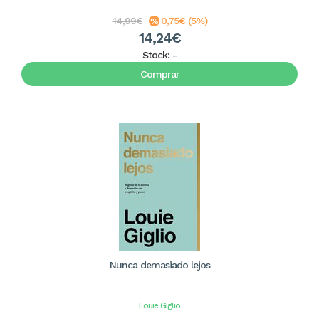
14,99€
0,75€ (5%)
14,24€
Stock:
-
Comprar
Nunca demasiado lejos
Louie Giglio