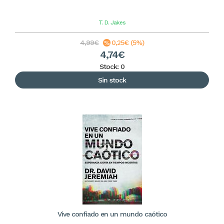
T. D. Jakes
4,99€
0,25€ (5%)
4,74€
Stock: 0
Sin stock
Vive confiado en un mundo caótico