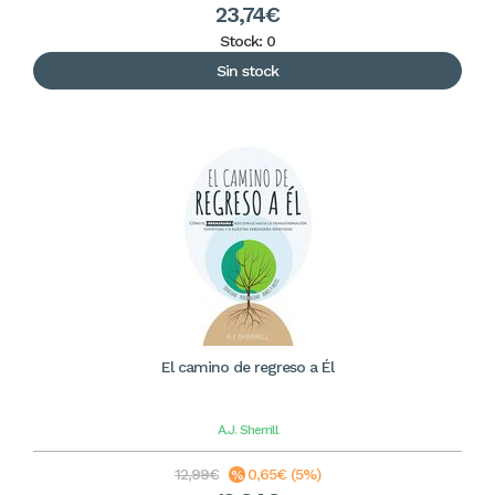
23,74€
Stock: 0
Sin stock
El camino de regreso a Él
A.J. Sherrill
12,99€
0,65€ (5%)