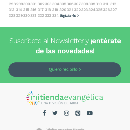
298
299
300
301
302
303
304
305
306
307
308
309
310
311
312
313
314
315
316
317
318
319
320
321
322
323
324
325
326
327
328
329
330
331
332
333
334
Siguiente >
Suscríbete al Newsletter y
¡entérate
de las novedades!
Quiero recibirlo
Visita nuestra tienda