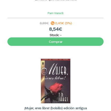
Pam Viana B.
8,99€
0,45€ (5%)
8,54€
Stock:
-
Comprar
¡Mujer, eres libre! (bolsillo) edición antigua