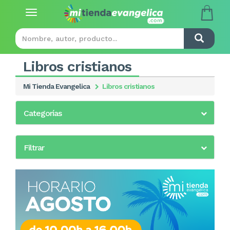
Toggle
navigation
Libros cristianos
Mi Tienda Evangelica
Libros cristianos
Categorías
Filtrar