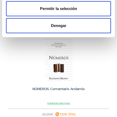
23,75€
Permitir la selección
Stock:
-
Comprar
Denegar
NÚMEROS. Comentario Andamio
RAYMON BROWN
22,00€
1,10€ (5%)