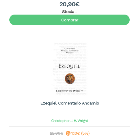
20,90€
Stock:
-
Comprar
Ezequiel. Comentario Andamio
Christopher J. H. Wright
22,00€
1,10€ (5%)