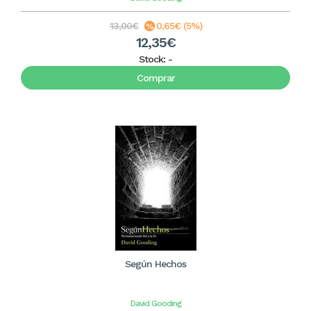
13,00€
0,65€ (5%)
12,35€
Stock:
-
Comprar
Según Hechos
David Gooding