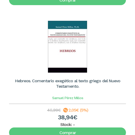
Comprar
Hebreos. Comentario exegético al texto griego del Nuevo
Testamento.
Samuel Pérez Millos
40,99€
2,05€ (5%)
38,94€
Stock:
-
Comprar