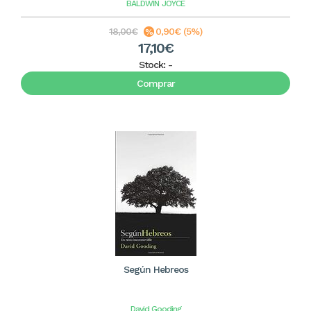
BALDWIN
JOYCE
18,00€
0,90€ (5%)
17,10€
Stock:
-
Comprar
Según Hebreos
David Gooding