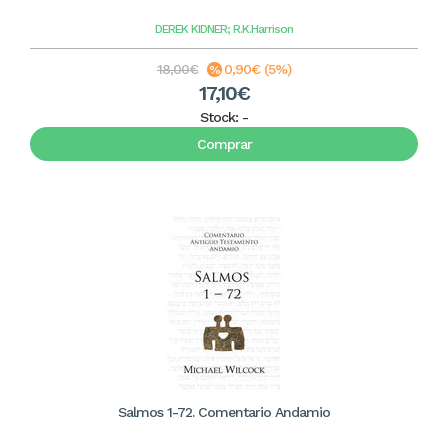
DEREK KIDNER; R.K.Harrison
18,00€
0,90€ (5%)
17,10€
Stock:
-
Comprar
Salmos 1-72. Comentario Andamio