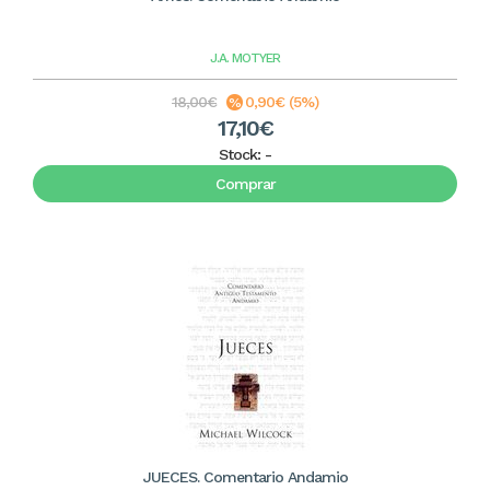
J.A. MOTYER
18,00€
0,90€ (5%)
17,10€
Stock:
-
Comprar
JUECES. Comentario Andamio