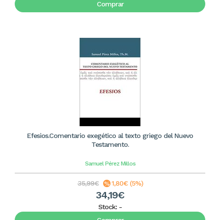
Comprar
Efesios.Comentario exegético al texto griego del Nuevo
Testamento.
Samuel Pérez Millos
35,99€
1,80€ (5%)
34,19€
Stock:
-