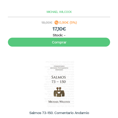
MICHAEL WILCOCK
18,00€
0,90€ (5%)
17,10€
Stock:
-
Comprar
Salmos 73-150. Comentario Andamio