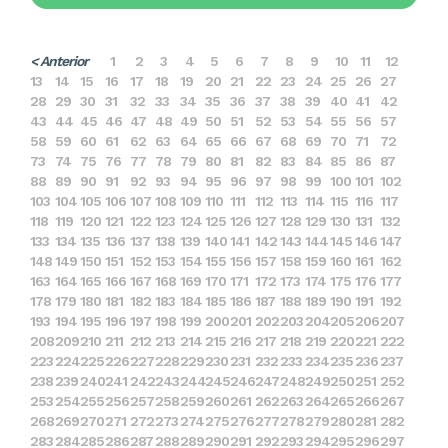
< Anterior
1
2
3
4
5
6
7
8
9
10
11
12
13
14
15
16
17
18
19
20
21
22
23
24
25
26
27
28
29
30
31
32
33
34
35
36
37
38
39
40
41
42
43
44
45
46
47
48
49
50
51
52
53
54
55
56
57
58
59
60
61
62
63
64
65
66
67
68
69
70
71
72
73
74
75
76
77
78
79
80
81
82
83
84
85
86
87
88
89
90
91
92
93
94
95
96
97
98
99
100
101
102
103
104
105
106
107
108
109
110
111
112
113
114
115
116
117
118
119
120
121
122
123
124
125
126
127
128
129
130
131
132
133
134
135
136
137
138
139
140
141
142
143
144
145
146
147
148
149
150
151
152
153
154
155
156
157
158
159
160
161
162
163
164
165
166
167
168
169
170
171
172
173
174
175
176
177
178
179
180
181
182
183
184
185
186
187
188
189
190
191
192
193
194
195
196
197
198
199
200
201
202
203
204
205
206
207
208
209
210
211
212
213
214
215
216
217
218
219
220
221
222
223
224
225
226
227
228
229
230
231
232
233
234
235
236
237
238
239
240
241
242
243
244
245
246
247
248
249
250
251
252
253
254
255
256
257
258
259
260
261
262
263
264
265
266
267
268
269
270
271
272
273
274
275
276
277
278
279
280
281
282
283
284
285
286
287
288
289
290
291
292
293
294
295
296
297