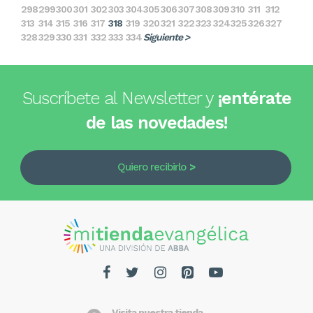
298
299
300
301
302
303
304
305
306
307
308
309
310
311
312
313
314
315
316
317
318
319
320
321
322
323
324
325
326
327
328
329
330
331
332
333
334
Siguiente >
Suscríbete al Newsletter y
¡entérate
de las novedades!
Quiero recibirlo
Visita nuestra tienda