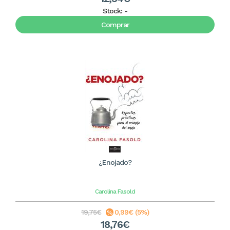
Stock:
-
Comprar
¿Enojado?
Carolina Fasold
19,75€
0,99€ (5%)
18,76€