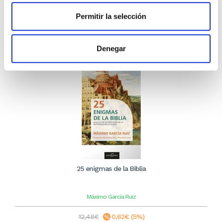
12,84€
Permitir la selección
Stock:
-
Comprar
Denegar
25 enigmas de la Biblia
Máximo García Ruiz
12,48€
0,62€ (5%)