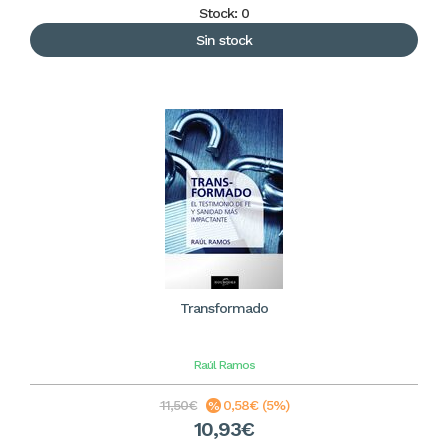
Stock: 0
Sin stock
Transformado
Raúl Ramos
11,50€
0,58€ (5%)
10,93€