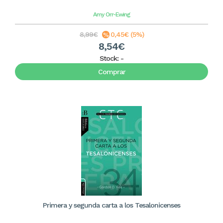
Amy Orr-Ewing
8,99€
0,45€ (5%)
8,54€
Stock:
-
Comprar
Primera y segunda carta a los Tesalonicenses