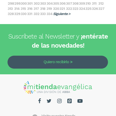
298
299
300
301
302
303
304
305
306
307
308
309
310
311
312
313
314
315
316
317
318
319
320
321
322
323
324
325
326
327
328
329
330
331
332
333
334
Siguiente >
Suscríbete al Newsletter y
¡entérate
de las novedades!
Quiero recibirlo
Visita nuestra tienda