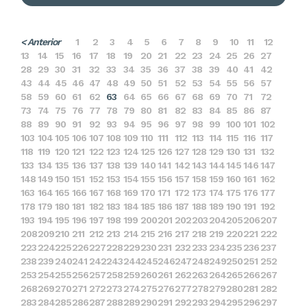
< Anterior
1
2
3
4
5
6
7
8
9
10
11
12
13
14
15
16
17
18
19
20
21
22
23
24
25
26
27
28
29
30
31
32
33
34
35
36
37
38
39
40
41
42
43
44
45
46
47
48
49
50
51
52
53
54
55
56
57
58
59
60
61
62
63
64
65
66
67
68
69
70
71
72
73
74
75
76
77
78
79
80
81
82
83
84
85
86
87
88
89
90
91
92
93
94
95
96
97
98
99
100
101
102
103
104
105
106
107
108
109
110
111
112
113
114
115
116
117
118
119
120
121
122
123
124
125
126
127
128
129
130
131
132
133
134
135
136
137
138
139
140
141
142
143
144
145
146
147
148
149
150
151
152
153
154
155
156
157
158
159
160
161
162
163
164
165
166
167
168
169
170
171
172
173
174
175
176
177
178
179
180
181
182
183
184
185
186
187
188
189
190
191
192
193
194
195
196
197
198
199
200
201
202
203
204
205
206
207
208
209
210
211
212
213
214
215
216
217
218
219
220
221
222
223
224
225
226
227
228
229
230
231
232
233
234
235
236
237
238
239
240
241
242
243
244
245
246
247
248
249
250
251
252
253
254
255
256
257
258
259
260
261
262
263
264
265
266
267
268
269
270
271
272
273
274
275
276
277
278
279
280
281
282
283
284
285
286
287
288
289
290
291
292
293
294
295
296
297