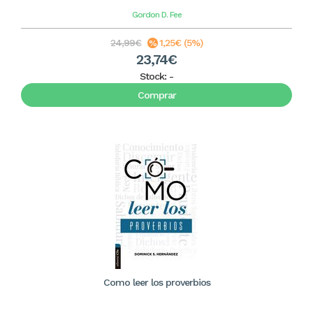
Gordon D. Fee
24,99€
1,25€ (5%)
23,74€
Stock:
-
Comprar
Como leer los proverbios