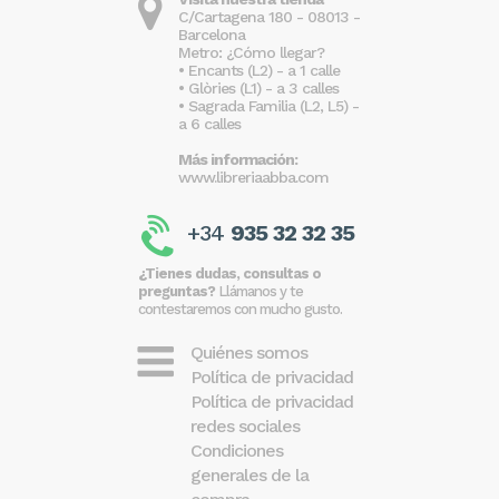
C/Cartagena 180 - 08013 -
Barcelona
Metro: ¿Cómo llegar?
• Encants (L2) - a 1 calle
• Glòries (L1) - a 3 calles
• Sagrada Familia (L2, L5) -
a 6 calles
Más información:
www.libreriaabba.com
+34
935 32 32 35
¿Tienes dudas, consultas o
preguntas?
Llámanos y te
contestaremos con mucho gusto.
Quiénes somos
Política de privacidad
Política de privacidad
redes sociales
Condiciones
generales de la