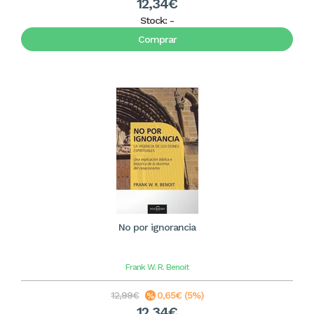
12,34€
Stock:
-
Comprar
No por ignorancia
Frank W. R. Benoit
12,99€
0,65€ (5%)
12,34€