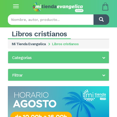
Toggle
navigation
Libros cristianos
Mi Tienda Evangelica
Libros cristianos
Categorías
Filtrar