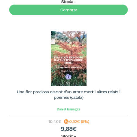
Stock:
-
Comprar
Una flor preciosa davant d'un arbre mort i altres relats i
poemes (català)
Daniel Banegas
10,40€
0,52€ (5%)
9,88€
Stock:
-