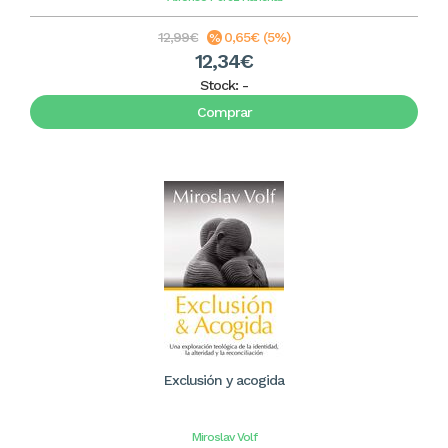
12,99€
0,65€ (5%)
12,34€
Stock:
-
Comprar
Exclusión y acogida
Miroslav Volf