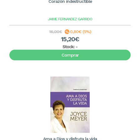
Corazón indestructible
JAIME FERNANDEZ GARRIDO
16,00€
0,80€ (5%)
15,20€
Stock:
-
Comprar
Ama a Dios y disfruta la vida