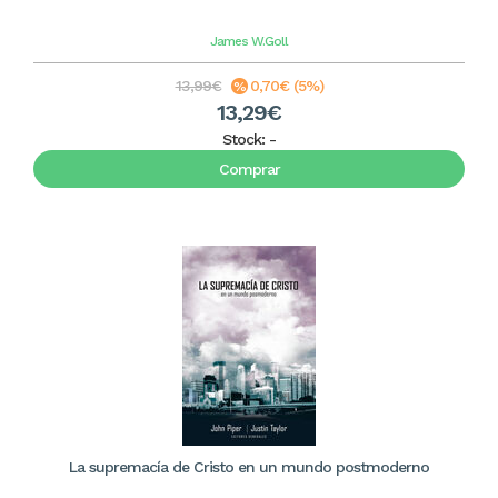
James W.Goll
13,99€
0,70€ (5%)
13,29€
Stock:
-
Comprar
La supremacía de Cristo en un mundo postmoderno