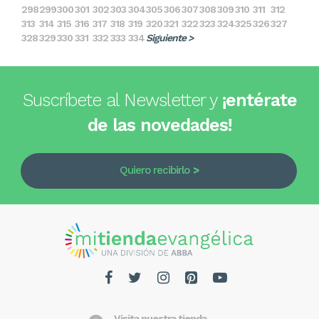
298
299
300
301
302
303
304
305
306
307
308
309
310
311
312
313
314
315
316
317
318
319
320
321
322
323
324
325
326
327
328
329
330
331
332
333
334
Siguiente >
Suscríbete al Newsletter y
¡entérate
de las novedades!
Quiero recibirlo
Visita nuestra tienda