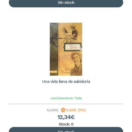
Sin stock
Una vida llena de sabiduría
Joni Eareckson Tada
12,99€
0,65€ (5%)
12,34€
Stock: 0