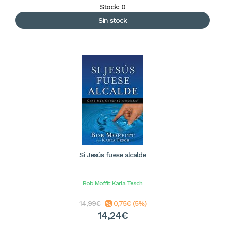
Stock: 0
Sin stock
Si Jesús fuese alcalde
Bob Moffit
Karla Tesch
14,99€
0,75€ (5%)
14,24€