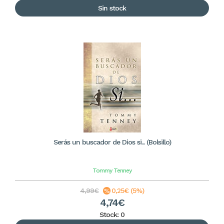
Sin stock
Serás un buscador de Dios si... (Bolsillo)
Tommy Tenney
4,99€
0,25€ (5%)
4,74€
Stock: 0