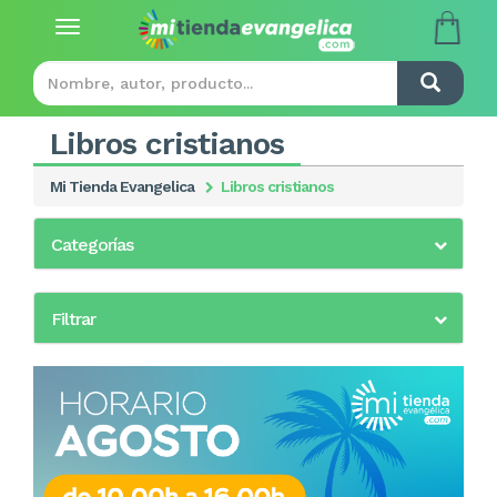
Toggle
navigation
Libros cristianos
Mi Tienda Evangelica
Libros cristianos
Categorías
Filtrar