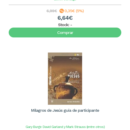
6,99€
0,35€ (5%)
6,64€
Stock:
-
Comprar
Milagros de Jesús guía de participante
Gary Burge
David Garland y Mark Strauss (entre otros)