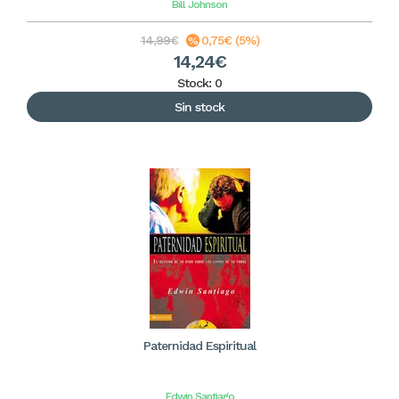
Bill Johnson
14,99€
0,75€ (5%)
14,24€
Stock: 0
Sin stock
Paternidad Espiritual
Edwin Santiago