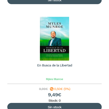
Sin stock
En Busca de la Libertad
Myles Munroe
9,99€
0,50€ (5%)
9,49€
Stock: 0
Sin stock