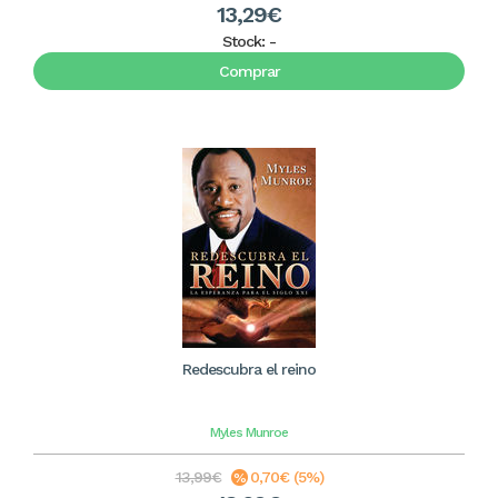
13,29€
Stock:
-
Comprar
Redescubra el reino
Myles Munroe
13,99€
0,70€ (5%)