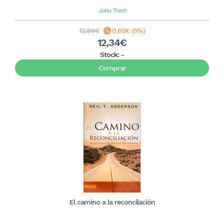
John Trent
12,99€
0,65€ (5%)
12,34€
Stock:
-
Comprar
El camino a la reconcilación