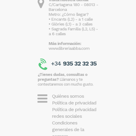
C/Cartagena 180 - 08013 -
Barcelona
Metro: ¿Cómo llegar?
• Encants (L2) - a 1 calle
• Glòries (L1) - a 3 calles
• Sagrada Familia (L2, L5) -
a 6 calles
Más información:
www.libreriaabba.com
+34
935 32 32 35
¿Tienes dudas, consultas o
preguntas?
Llámanos y te
contestaremos con mucho gusto.
Quiénes somos
Política de privacidad
Política de privacidad
redes sociales
Condiciones
generales de la