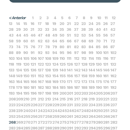
< Anterior
1
2
3
4
5
6
7
8
9
10
11
12
13
14
15
16
17
18
19
20
21
22
23
24
25
26
27
28
29
30
31
32
33
34
35
36
37
38
39
40
41
42
43
44
45
46
47
48
49
50
51
52
53
54
55
56
57
58
59
60
61
62
63
64
65
66
67
68
69
70
71
72
73
74
75
76
77
78
79
80
81
82
83
84
85
86
87
88
89
90
91
92
93
94
95
96
97
98
99
100
101
102
103
104
105
106
107
108
109
110
111
112
113
114
115
116
117
118
119
120
121
122
123
124
125
126
127
128
129
130
131
132
133
134
135
136
137
138
139
140
141
142
143
144
145
146
147
148
149
150
151
152
153
154
155
156
157
158
159
160
161
162
163
164
165
166
167
168
169
170
171
172
173
174
175
176
177
178
179
180
181
182
183
184
185
186
187
188
189
190
191
192
193
194
195
196
197
198
199
200
201
202
203
204
205
206
207
208
209
210
211
212
213
214
215
216
217
218
219
220
221
222
223
224
225
226
227
228
229
230
231
232
233
234
235
236
237
238
239
240
241
242
243
244
245
246
247
248
249
250
251
252
253
254
255
256
257
258
259
260
261
262
263
264
265
266
267
268
269
270
271
272
273
274
275
276
277
278
279
280
281
282
283
284
285
286
287
288
289
290
291
292
293
294
295
296
297