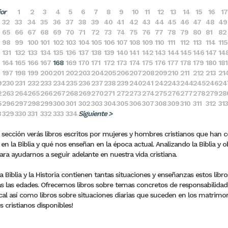
ior
1
2
3
4
5
6
7
8
9
10
11
12
13
14
15
16
17
32
33
34
35
36
37
38
39
40
41
42
43
44
45
46
47
48
49
65
66
67
68
69
70
71
72
73
74
75
76
77
78
79
80
81
82
98
99
100
101
102
103
104
105
106
107
108
109
110
111
112
113
114
115
131
132
133
134
135
136
137
138
139
140
141
142
143
144
145
146
147
14
164
165
166
167
168
169
170
171
172
173
174
175
176
177
178
179
180
181
197
198
199
200
201
202
203
204
205
206
207
208
209
210
211
212
213
21
9
230
231
232
233
234
235
236
237
238
239
240
241
242
243
244
245
246
24
2
263
264
265
266
267
268
269
270
271
272
273
274
275
276
277
278
279
28
5
296
297
298
299
300
301
302
303
304
305
306
307
308
309
310
311
312
313
8
329
330
331
332
333
334
Siguiente >
 sección verás libros escritos por mujeres y hombres cristianos que han 
en la Biblia y qué nos enseñan en la época actual. Analizando la Biblia y o
para ayudarnos a seguir adelante en nuestra vida cristiana.
 Biblia y la Historia contienen tantas situaciones y enseñanzas estos lib
s las edades. Ofrecemos libros sobre temas concretos de responsabilidades 
al así como libros sobre situaciones diarias que suceden en los matrimonio
s cristianos disponibles!