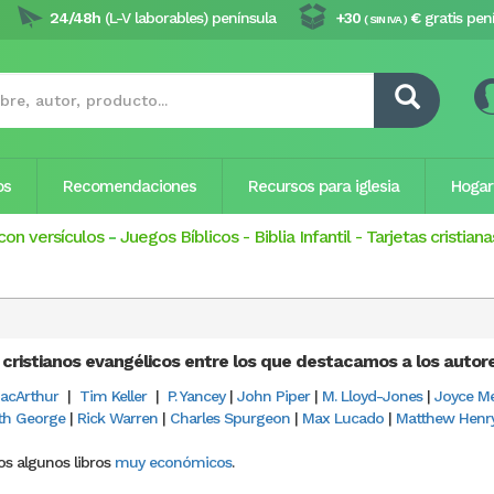
24/48h
(L-V laborables) península
+30
€
gratis pen
( SIN IVA )
os
Recomendaciones
Recursos para iglesia
Hogar
con versículos
-
Juegos Bíblicos
-
Biblia Infantil
-
Tarjetas cristiana
 cristianos evangélicos entre los que destacamos a los autor
acArthur
|
Tim Keller
|
P. Yancey
|
John Piper
|
M. Lloyd-Jones
|
Joyce M
th George
|
Rick Warren
|
Charles Spurgeon
|
Max Lucado
|
Matthew Henr
s algunos libros
muy económicos
.