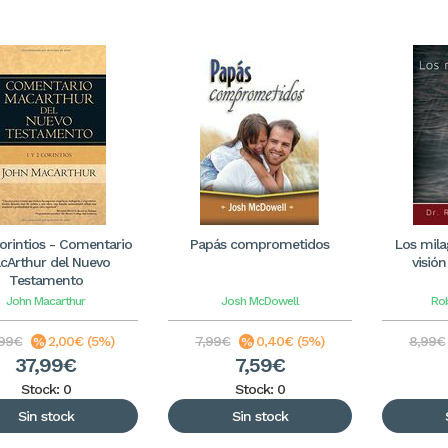
Corintios - Comentario
Papás comprometidos
Los mila
cArthur del Nuevo
visió
Testamento
John Macarthur
Josh McDowell
Ro
99€
2,00€ (5%)
7,99€
0,40€ (5%)
8,99€
37,99€
7,59€
Stock: 0
Stock: 0
Sin stock
Sin stock