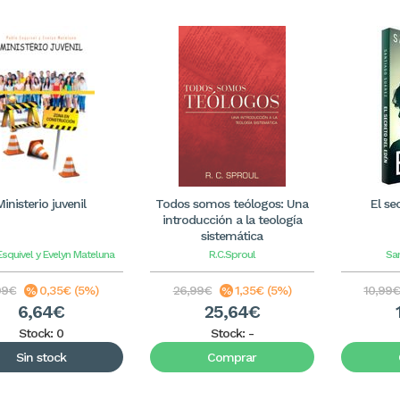
Ministerio juvenil
Todos somos teólogos: Una
El se
introducción a la teología
sistemática
squivel y Evelyn Mateluna
R.C.Sproul
Sa
99€
0,35€ (5%)
26,99€
1,35€ (5%)
10,99
6,64€
25,64€
Stock: 0
Stock:
-
Sin stock
Comprar