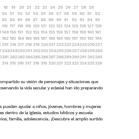
18
19
20
21
22
23
24
25
26
27
28
29
50
51
52
53
54
55
56
57
58
59
60
61
62
83
84
85
86
87
88
89
90
91
92
93
94
95
116
117
118
119
120
121
122
123
124
125
126
127
128
8
149
150
151
152
153
154
155
156
157
158
159
160
161
182
183
184
185
186
187
188
189
190
191
192
193
194
4
215
216
217
218
219
220
221
222
223
224
225
226
227
7
248
249
250
251
252
253
254
255
256
257
258
259
260
0
281
282
283
284
285
286
287
288
289
290
291
292
293
314
315
316
317
318
319
320
321
322
323
324
325
326
compartido su visión de personajes y situaciones que
bservando la vida secular y eclesial han ido preparando
ros pueden ayudar a niños, jóvenes, hombres y mujeres
dentro de la iglesia, estudios bíblicos y escuela
s, familia, adolescencia... ¡Descubre el amplio surtido