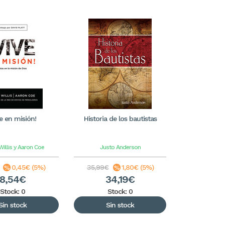
ve en misión!
Historia de los bautistas
Willis y Aaron Coe
Justo Anderson
0,45€ (5%)
35,99€
1,80€ (5%)
8,54€
34,19€
Stock: 0
Stock: 0
Sin stock
Sin stock