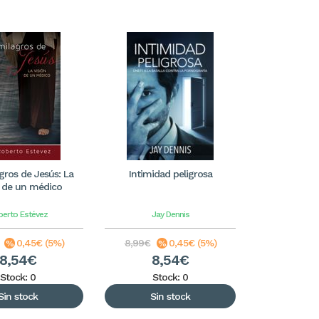
gros de Jesús: La
Intimidad peligrosa
n de un médico
berto Estévez
Jay Dennis
0,45€ (5%)
8,99€
0,45€ (5%)
8,54€
8,54€
Stock: 0
Stock: 0
Sin stock
Sin stock