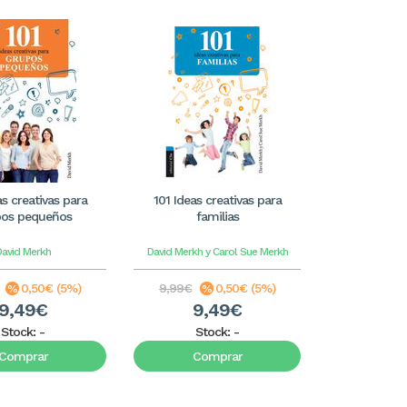
as creativas para
101 Ideas creativas para
pos pequeños
familias
David Merkh
David Merkh y Carol Sue Merkh
0,50€ (5%)
9,99€
0,50€ (5%)
9,49€
9,49€
Stock:
-
Stock:
-
Comprar
Comprar