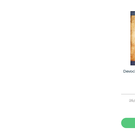
Devoci
25