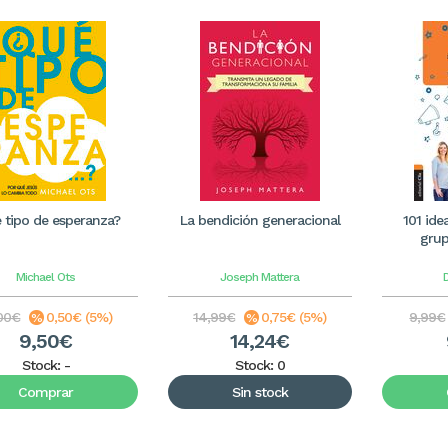
 tipo de esperanza?
La bendición generacional
101 ide
gru
Michael Ots
Joseph Mattera
00€
0,50€ (5%)
14,99€
0,75€ (5%)
9,99€
9,50€
14,24€
Stock:
-
Stock: 0
Comprar
Sin stock