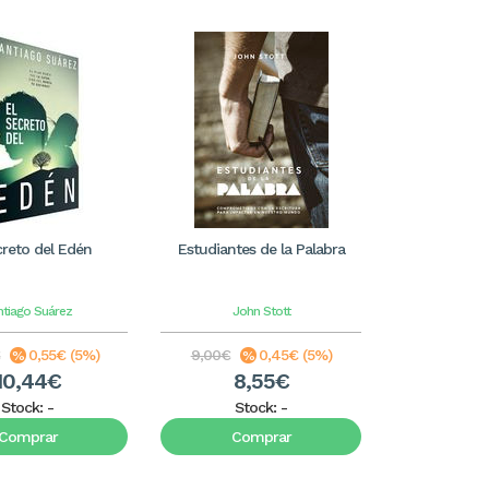
creto del Edén
Estudiantes de la Palabra
ntiago Suárez
John Stott
€
0,55€ (5%)
9,00€
0,45€ (5%)
10,44€
8,55€
Stock:
-
Stock:
-
Comprar
Comprar