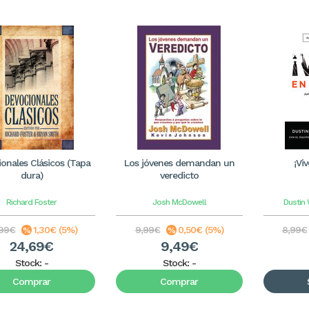
onales Clásicos (Tapa
Los jóvenes demandan un
¡Vi
dura)
veredicto
Richard Foster
Josh McDowell
Dustin 
,99€
1,30€ (5%)
9,99€
0,50€ (5%)
8,99€
24,69€
9,49€
Stock:
-
Stock:
-
Comprar
Comprar