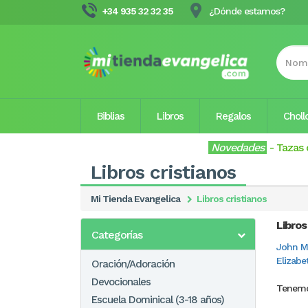
+34 935 32 32 35
¿Dónde estamos?
Biblias
Libros
Regalos
Choll
Novedades
-
Tazas 
Libros cristianos
Mi Tienda Evangelica
Libros cristianos
Libros
Categorías
John M
Elizabe
Oración/Adoración
Devocionales
Tenemo
Escuela Dominical (3-18 años)