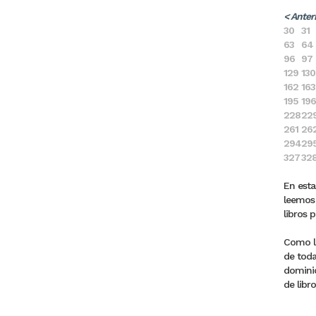
< Anter
30
31
63
64
96
97
129
130
162
163
195
196
228
22
261
26
294
29
327
32
En esta
leemos 
libros 
Como la
de toda
dominic
de libro