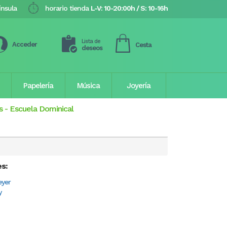
ínsula
horario tienda
L-V: 10-20:00h / S: 10-16h
Lista de
Acceder
Cesta
deseos
Papelería
Música
Joyería
s
-
Escuela Dominical
es:
eyer
y