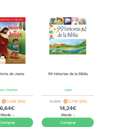
storia de Jesús
99 historias de la Biblia
kins
Stephen
Juliet
0,35€ (5%)
14,99€
0,75€ (5%)
6,64€
14,24€
Stock:
-
Stock:
-
Comprar
Comprar