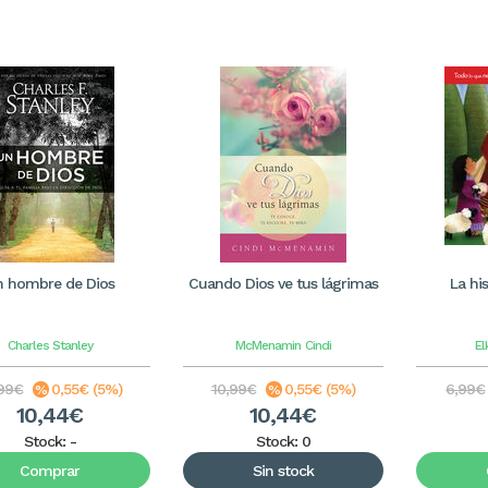
n hombre de Dios
Cuando Dios ve tus lágrimas
La hi
Charles Stanley
McMenamin
Cindi
El
,99€
0,55€ (5%)
10,99€
0,55€ (5%)
6,99€
10,44€
10,44€
Stock:
-
Stock: 0
Comprar
Sin stock