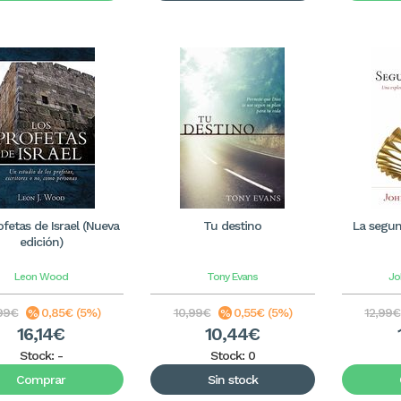
ofetas de Israel (Nueva
Tu destino
La segun
edición)
Leon Wood
Tony Evans
Jo
99€
0,85€ (5%)
10,99€
0,55€ (5%)
12,99€
16,14€
10,44€
Stock:
-
Stock: 0
Comprar
Sin stock