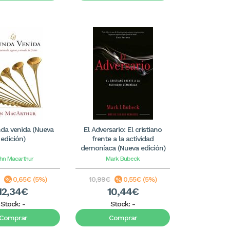
da venida (Nueva
El Adversario: El cristiano
edición)
frente a la actividad
demoníaca (Nueva edición)
hn Macarthur
Mark Bubeck
0,65€ (5%)
10,99€
0,55€ (5%)
12,34€
10,44€
Stock:
-
Stock:
-
Comprar
Comprar